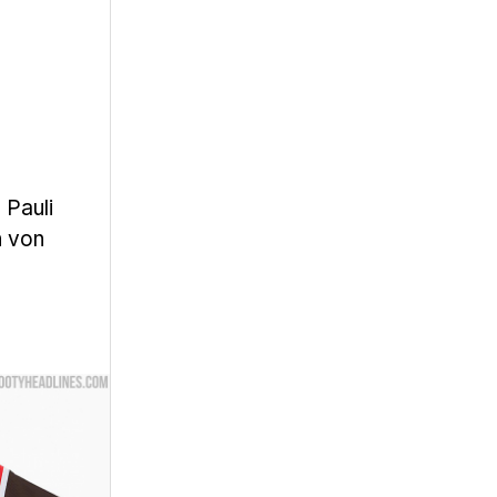
 Pauli
h von