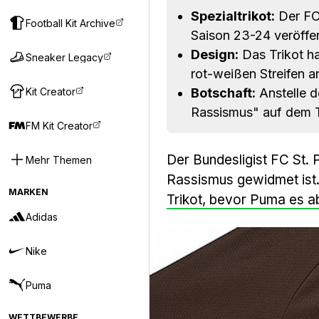
Spezialtrikot:
Der FC 
Football Kit Archive
Saison 23-24 veröffen
Design:
Das Trikot ha
Sneaker Legacy
rot-weißen Streifen a
Kit Creator
Botschaft:
Anstelle d
Rassismus" auf dem T
FM Kit Creator
Der Bundesligist FC St. 
Mehr Themen
Rassismus gewidmet ist
MARKEN
Trikot, bevor Puma es 
Adidas
Nike
Puma
WETTBEWERBE