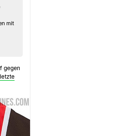
e
en mit
pf gegen
letzte