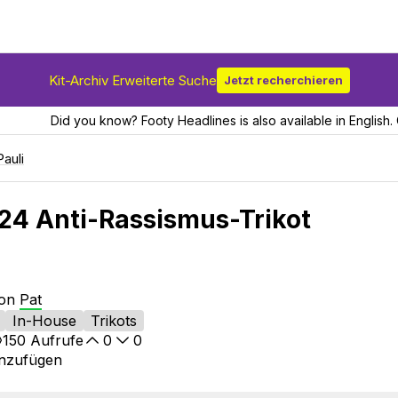
Kit-Archiv Erweiterte Suche
Jetzt recherchieren
Did you know? Footy Headlines is also available in English. 
Pauli
-24 Anti-Rassismus-Trikot
von
Pat
In-House
Trikots
150
Aufrufe
0
0
inzufügen