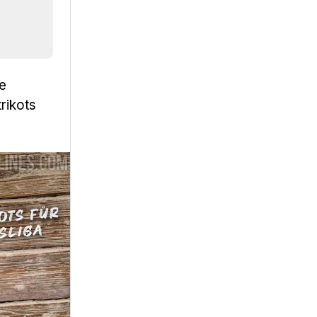
ie
rikots