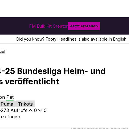
FM Bulk Kit Creator
Jetzt erstellen
Did you know? Footy Headlines is also available in English. 
iel
24-25 Bundesliga Heim- und
 veröffentlicht
von
Pat
Puma
Trikots
273
Aufrufe
0
0
inzufügen