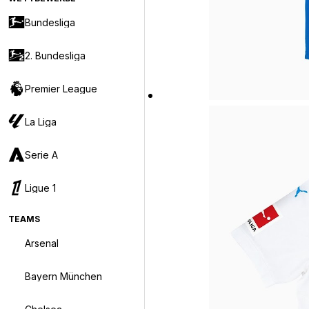
Bundesliga
2. Bundesliga
Premier League
La Liga
Serie A
Ligue 1
TEAMS
Arsenal
Bayern München