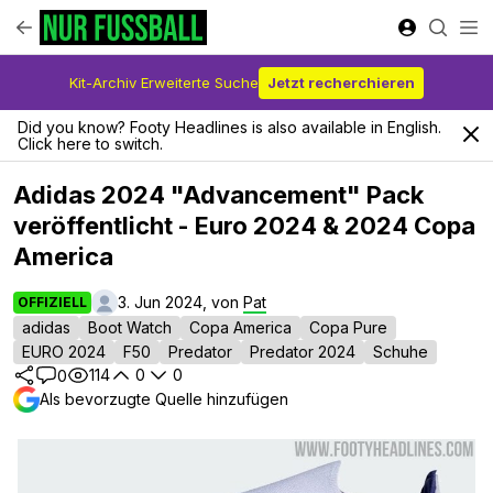
Kit-Archiv Erweiterte Suche
Jetzt recherchieren
Did you know? Footy Headlines is also available in English.
Click here to switch.
Adidas 2024 "Advancement" Pack
veröffentlicht - Euro 2024 & 2024 Copa
America
3. Jun 2024, von
Pat
OFFIZIELL
adidas
Boot Watch
Copa America
Copa Pure
EURO 2024
F50
Predator
Predator 2024
Schuhe
114
0
0
0
Als bevorzugte Quelle hinzufügen