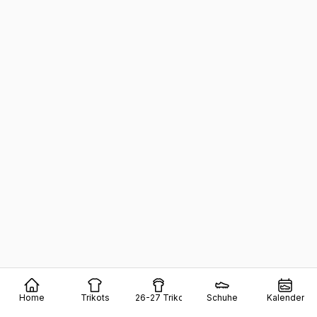
Home
Trikots
26-27 Trikots
Schuhe
Kalender
Die neuen Adidas F50+
Schuhe
haben ein besseres