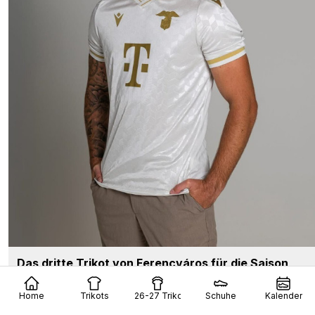
Das dritte Trikot von Ferencváros für die Saison
26/27 wurde vorgestellt
25
5
0
825
1 T.
Home
Trikots
26-27 Trikots
Schuhe
Kalender