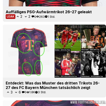
Auffälliges PSG-Aufwärmtrikot 26–27 geleakt
2
2
0
263
1 Std.
LEAK
Entdeckt: Was das Muster des dritten Trikots 26-
27 des FC Bayern München tatsächlich zeigt
3
6
0
1.8K
3 Std.