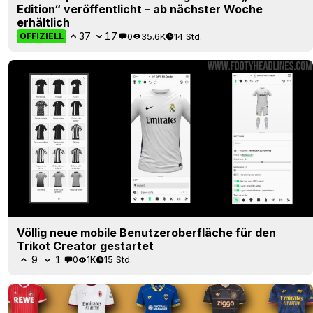
Edition“ veröffentlicht – ab nächster Woche
erhältlich
37
17
0
35.6K
14 Std.
OFFIZIELL
Völlig neue mobile Benutzeroberfläche für den
Trikot Creator gestartet
9
1
0
1K
15 Std.