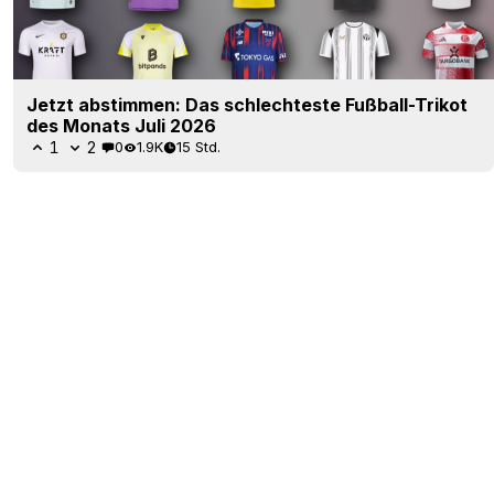
Jetzt abstimmen: Das schlechteste Fußball-Trikot
des Monats Juli 2026
1
2
0
1.9K
15 Std.