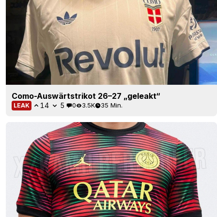
Como-Auswärtstrikot 26–27 „geleakt“
14
5
0
3.5K
35 Min.
LEAK