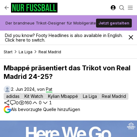
Der brandneue Trikot-Designer für Mobilgeräte
Jetzt gestalten
Did you know? Footy Headlines is also available in English.
Click here to switch.
Start
La Liga
Real Madrid
Mbappé präsentiert das Trikot von Real
Madrid 24-25?
2. Jun 2024, von
Pat
adidas
Kit Watch
Kylian Mbappé
La Liga
Real Madrid
160
0
1
0
Als bevorzugte Quelle hinzufügen