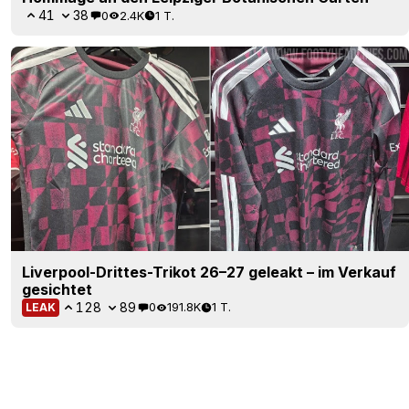
41
38
0
2.4K
1 T.
Liverpool-Drittes-Trikot 26–27 geleakt – im Verkauf
gesichtet
128
89
0
191.8K
1 T.
LEAK