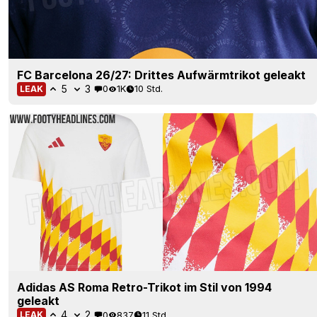
FC Barcelona 26/27: Drittes Aufwärmtrikot geleakt
5
3
0
1K
10 Std.
LEAK
Adidas AS Roma Retro-Trikot im Stil von 1994
geleakt
4
2
0
837
11 Std.
LEAK