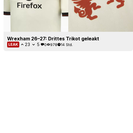
Wrexham 26–27: Drittes Trikot geleakt
23
5
0
978
14 Std.
LEAK