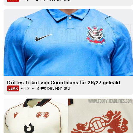
Drittes Trikot von Corinthians für 26/27 geleakt
13
3
0
851
11 Std.
LEAK