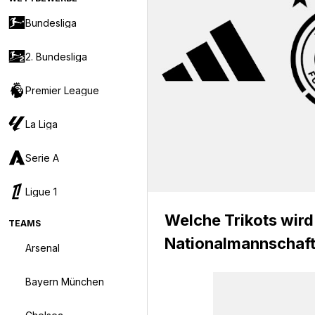
Bundesliga
2. Bundesliga
Premier League
La Liga
Serie A
Ligue 1
Welche Trikots wird
TEAMS
Nationalmannschaft
Arsenal
Bayern München