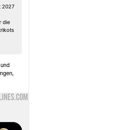
t 2027
 die
rikots
 und
ingen,