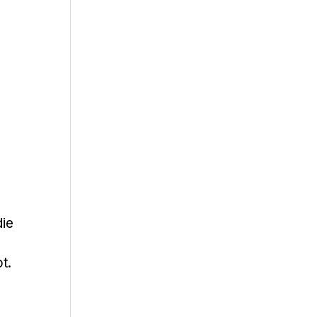
die
t.