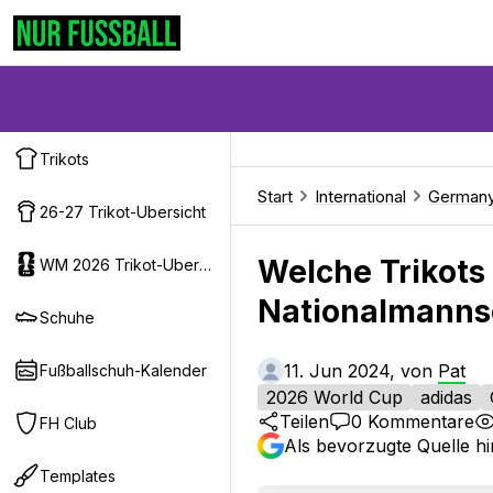
Trikots
Start
International
German
26-27 Trikot-Ubersicht
Welche Trikots
WM 2026 Trikot-Ubersicht
Nationalmanns
Schuhe
11. Jun 2024, von
Pat
Fußballschuh-Kalender
2026 World Cup
adidas
Teilen
0
Kommentare
FH Club
Als bevorzugte Quelle h
Templates