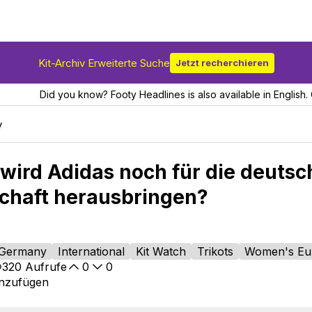
Kit-Archiv Erweiterte Suche
Jetzt recherchieren
Did you know? Footy Headlines is also available in English. 
y
 wird Adidas noch für die deutsc
chaft herausbringen?
Germany
International
Kit Watch
Trikots
Women's Eu
320
Aufrufe
0
0
inzufügen