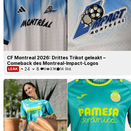
CF Montreal 2026: Drittes Trikot geleakt –
Comeback des Montreal-Impact-Logos
24
8
0
3.1K
14 Std.
LEAK