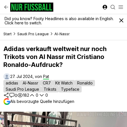
Did you know? Footy Headlines is also available in English.
Click here to switch.
Start
Saudi Pro League
Al-Nassr
Adidas verkauft weltweit nur noch
Trikots von Al Nassr mit Cristiano
Ronaldo-Aufdruck?
27. Jul 2024, von
Pat
adidas
Al-Nassr
CR7
Kit Watch
Ronaldo
Saudi Pro League
Trikots
Typeface
182
0
0
0
Als bevorzugte Quelle hinzufügen