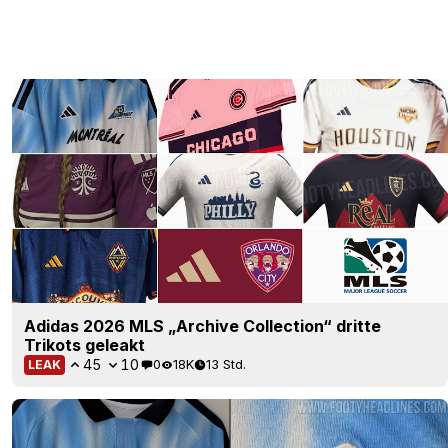
Adidas 2026 MLS „Archive Collection“ dritte
Trikots geleakt
45
10
0
18K
13 Std.
LEAK