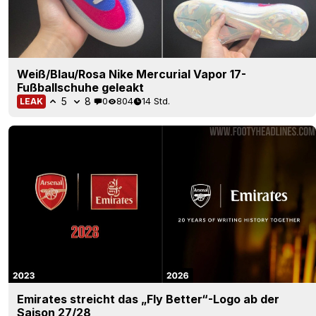
Weiß/Blau/Rosa Nike Mercurial Vapor 17-
Fußballschuhe geleakt
5
8
0
804
14 Std.
LEAK
Emirates streicht das „Fly Better“-Logo ab der
Saison 27/28