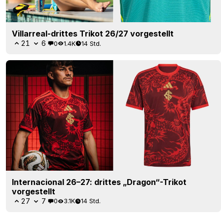
Villarreal-drittes Trikot 26/27 vorgestellt
21
6
0
1.4K
14 Std.
Internacional 26–27: drittes „Dragon“-Trikot
vorgestellt
27
7
0
3.1K
14 Std.