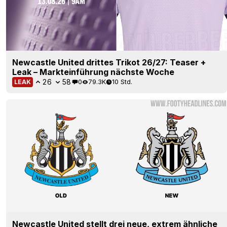
Newcastle United drittes Trikot 26/27: Teaser +
Leak – Markteinführung nächste Woche
26
58
0
79.3K
10 Std.
LEAK
Newcastle United stellt drei neue, extrem ähnliche