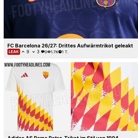
FC Barcelona 26/27: Drittes Aufwärmtrikot geleakt
9
3
0
1.7K
1 T.
LEAK