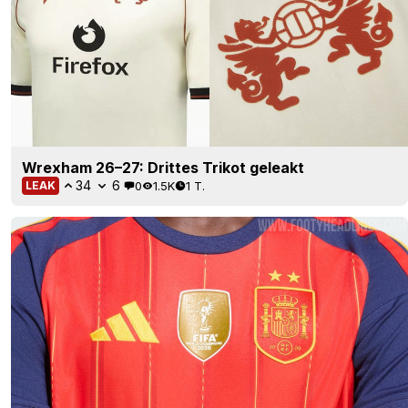
Wrexham 26–27: Drittes Trikot geleakt
34
6
0
1.5K
1 T.
LEAK