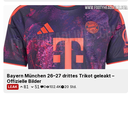
Bayern München 26–27 drittes Trikot geleakt –
Offizielle Bilder
81
51
0
102.4K
20 Std.
LEAK