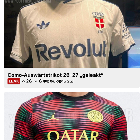
Como-Auswärtstrikot 26–27 „geleakt“
26
6
0
6K
15 Std.
LEAK