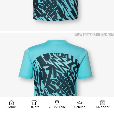
Home
Trikots
26-27 Trikots
Schuhe
Kalender