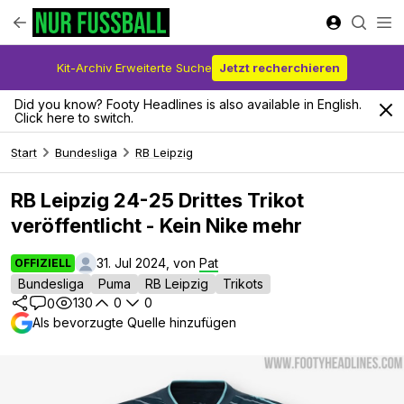
Kit-Archiv Erweiterte Suche
Jetzt recherchieren
Did you know? Footy Headlines is also available in English.
Click here to switch.
Start
Bundesliga
RB Leipzig
RB Leipzig 24-25 Drittes Trikot
veröffentlicht - Kein Nike mehr
31. Jul 2024, von
Pat
OFFIZIELL
Bundesliga
Puma
RB Leipzig
Trikots
130
0
0
0
Als bevorzugte Quelle hinzufügen