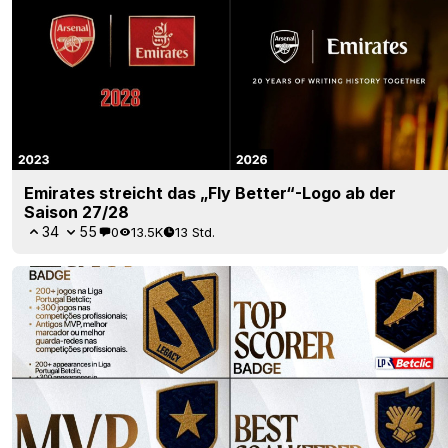
Emirates streicht das „Fly Better“-Logo ab der
Saison 27/28
34
55
0
13.5K
13 Std.