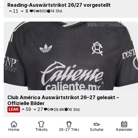
Reading-Auswärtstrikot 26/27 vorgestellt
11
8
0
600
14 Std.
Club América Auswärtstrikot 26–27 geleakt –
Offizielle Bilder
59
27
0
26.8K
16 Std.
LEAK
Home
Trikots
26-27 Trikots
Schuhe
Kalender