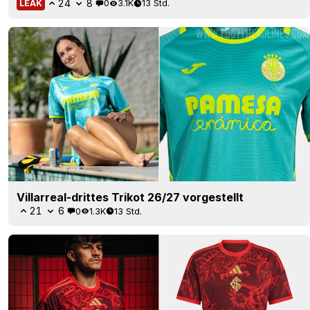
24
8
0
3.1K
13 Std.
LEAK
Villarreal-drittes Trikot 26/27 vorgestellt
21
6
0
1.3K
13 Std.