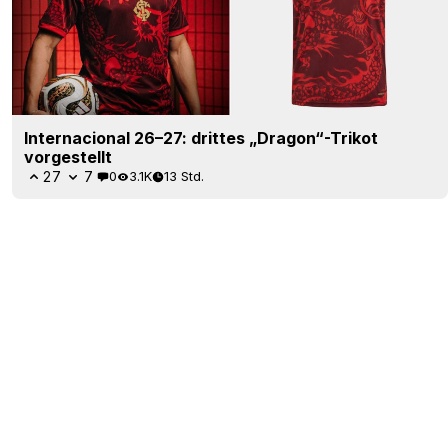
Internacional 26–27: drittes „Dragon“-Trikot
vorgestellt
27
7
0
3.1K
13 Std.