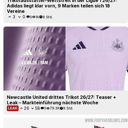
Trikotausstatter-Wettstreit in der Ligue 1 26/27:
Adidas liegt klar vorn, 9 Marken teilen sich 18
Vereine
3
0
0
1K
8 Std.
Newcastle United drittes Trikot 26/27: Teaser +
Leak – Markteinführung nächste Woche
26
58
0
79.3K
9 Std.
LEAK