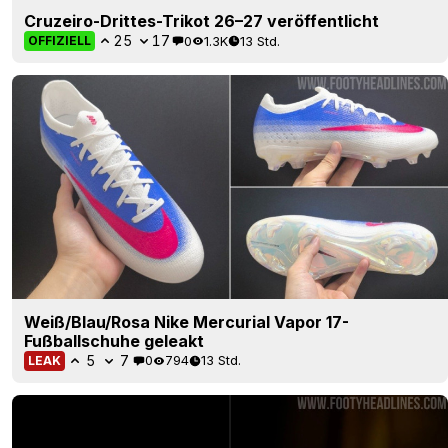
Cruzeiro-Drittes-Trikot 26–27 veröffentlicht
25
17
0
1.3K
13 Std.
OFFIZIELL
Weiß/Blau/Rosa Nike Mercurial Vapor 17-
Fußballschuhe geleakt
5
7
0
794
13 Std.
LEAK