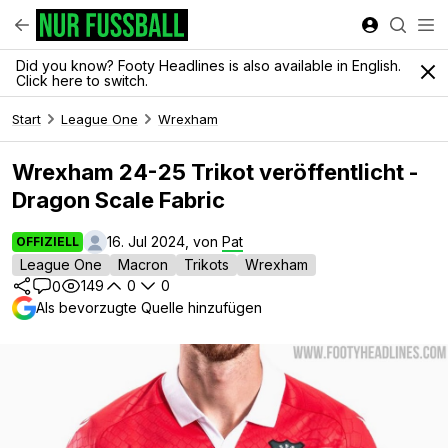
Did you know? Footy Headlines is also available in English.
Click here to switch.
Start
League One
Wrexham
Wrexham 24-25 Trikot veröffentlicht -
Dragon Scale Fabric
16. Jul 2024, von
Pat
OFFIZIELL
League One
Macron
Trikots
Wrexham
149
0
0
0
Als bevorzugte Quelle hinzufügen