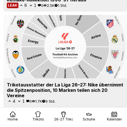
6
1
0
2.5K
1 Std.
LEAK
Trikotausstatter der La Liga 26–27: Nike übernimmt
die Spitzenposition, 10 Marken teilen sich 20
Vereine
4
1
0
1.7K
9 Std.
Home
Trikots
26-27 Trikots
Schuhe
Kalender