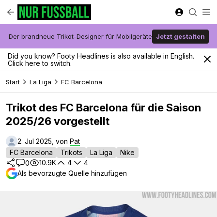
Der brandneue Trikot-Designer für Mobilgeräte
Jetzt gestalten
Did you know? Footy Headlines is also available in English.
Click here to switch.
Start
La Liga
FC Barcelona
Trikot des FC Barcelona für die Saison
2025/26 vorgestellt
2. Jul 2025, von
Pat
FC Barcelona
Trikots
La Liga
Nike
10.9K
4
4
0
Als bevorzugte Quelle hinzufügen