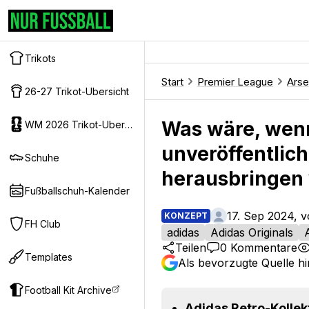
Trikots
Start
Premier League
Arse
26-27 Trikot-Ubersicht
Was wäre, wenn 
WM 2026 Trikot-Ubersicht
unveröffentlic
Schuhe
herausbringen
Fußballschuh-Kalender
17. Sep 2024, 
KONZEPT
FH Club
adidas
Adidas Originals
Teilen
0
Kommentare
Templates
Als bevorzugte Quelle h
Football Kit Archive
Adidas Retro-Kollek