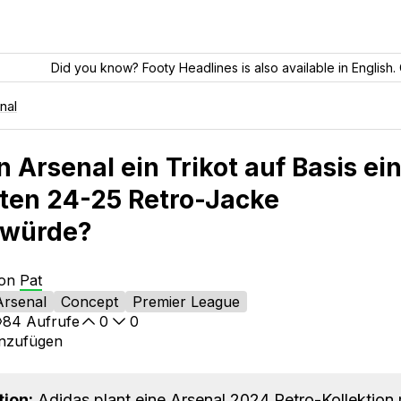
Did you know? Footy Headlines is also available in English. 
nal
Arsenal ein Trikot auf Basis ei
hten 24-25 Retro-Jacke
 würde?
von
Pat
Arsenal
Concept
Premier League
84
Aufrufe
0
0
inzufügen
tion:
Adidas plant eine Arsenal 2024 Retro-Kollektion 