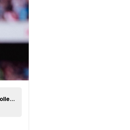
Exklusiv: Adidas Originals Arsenal 2024 Retro Kollektion geleakt