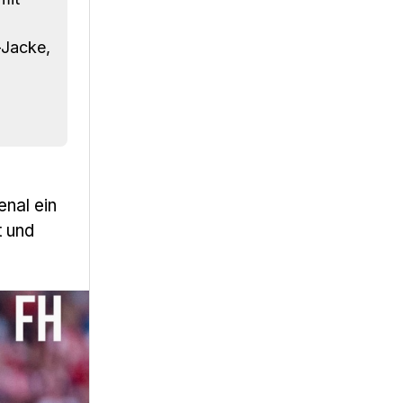
-Jacke,
nal ein
t und