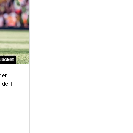
der
ndert