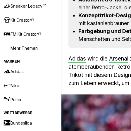
Sneaker Legacy
einer Retro-Jacke, di
Konzepttrikot-Desig
Kit Creator
mit kastanienbrauner
Farbgebung und Deta
FM Kit Creator
Manschetten und Seite
Mehr Themen
Adidas
wird die
Arsenal
MARKEN
atemberaubenden Retro-
Adidas
Trikot mit diesem Desig
zum Leben erweckt, um 
Nike
Puma
WETTBEWERBE
Bundesliga