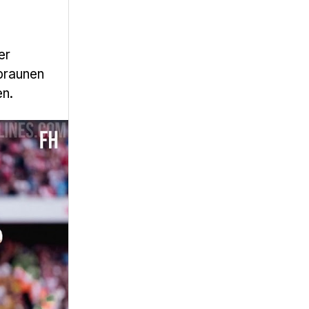
er
nbraunen
en.