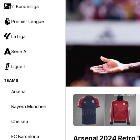
2. Bundesliga
Premier League
La Liga
Serie A
Ligue 1
TEAMS
Arsenal
Bayern München
Chelsea
FC Barcelona
Arsenal 2024 Retro T