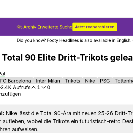
Kit-Archiv Erweiterte Suche
Jetzt recherchieren
Did you know? Footy Headlines is also available in English. 
Total 90 Elite Dritt-Trikots gele
Pat
FC Barcelona
Inter Milan
Trikots
Nike
PSG
Totten
2.4K
Aufrufe
1
0
inzufügen
l:
Nike lässt die Total 90-Ära mit neuen 25-26 Dritt-Tr
aufleben, wobei die Trikots ein futuristisch-retro Des
hren aufweisen.