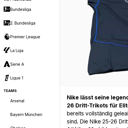
Bundesliga
2. Bundesliga
Premier League
La Liga
Serie A
Ligue 1
TEAMS
Nike lässt seine legen
Arsenal
26 Dritt-Trikots für E
bereits vollständig gelea
Bayern München
sind. Die Nike 25-26 Drit