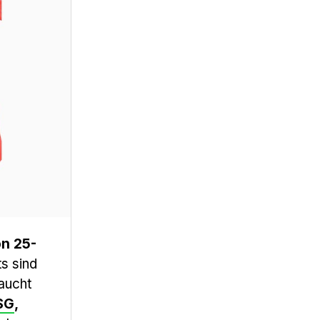
on 25-
s sind
taucht
SG
,