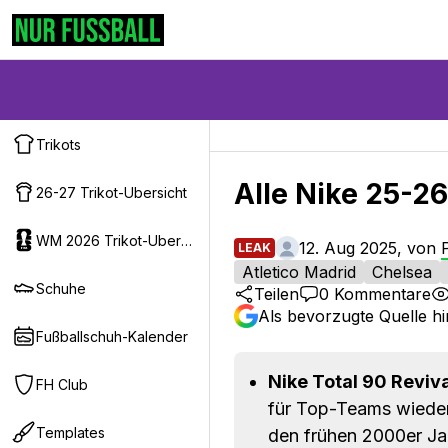
Trikots
Alle Nike 25-26 
26-27 Trikot-Ubersicht
WM 2026 Trikot-Ubersicht
12. Aug 2025, von
LEAK
Atletico Madrid
Chelsea
Schuhe
Teilen
0
Kommentare
Als bevorzugte Quelle h
Fußballschuh-Kalender
Nike Total 90 Reviva
FH Club
für Top-Teams wieder 
Templates
den frühen 2000er Ja