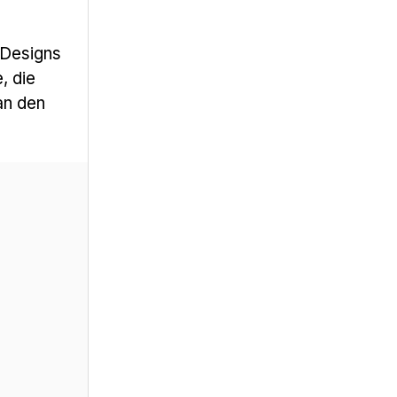
0-Designs
, die
an den