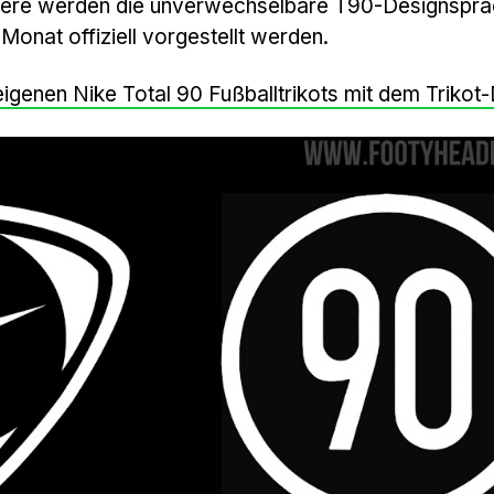
ere werden die unverwechselbare T90-Designspr
onat offiziell vorgestellt werden.
 eigenen Nike Total 90 Fußballtrikots mit dem Trikot