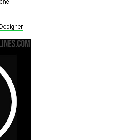
ache
-Designer