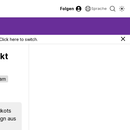
Folgen
Sprache
Click here to switch.
akt
ham
ikots
ign aus