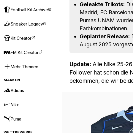
Geleakte Trikots:
Die
Football Kit Archive
Madrid, FC Barcelona,
Pumas UNAM wurden be
Sneaker Legacy
Farbkombinationen.
Geplanter Release:
D
Kit Creator
August 2025 vorgeste
FM Kit Creator
Update:
Alle
Nike
25-26 
Mehr Themen
Follower hat schon die 
bekommen, die wir beid
MARKEN
Adidas
Nike
Puma
WETTBEWERBE