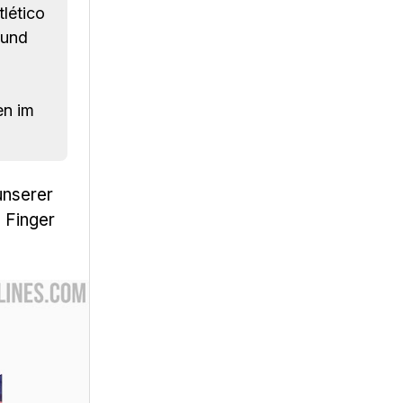
lético
 und
en im
unserer
e Finger