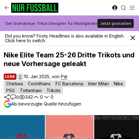
Der brandneue Trikot-Designer für Mobilgeräte
Jetzt gestalten
Did you know? Footy Headlines is also available in English.
Click here to switch.
Nike Elite Team 25-26 Dritte Trikots und
neue Vorhersage geleakt
10. Jan 2025, von
Pat
LEAK
Chelsea
Corinthians
FC Barcelona
Inter Milan
Nike
PSG
Tottenham
Trikots
342
0
0
0
Als bevorzugte Quelle hinzufügen