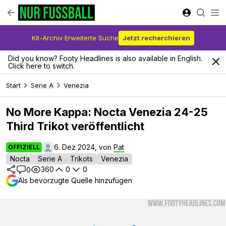
Kit-Archiv Erweiterte Suche
Jetzt recherchieren
Did you know? Footy Headlines is also available in English.
Click here to switch.
Start
Serie A
Venezia
No More Kappa: Nocta Venezia 24-25
Third Trikot veröffentlicht
6. Dez 2024, von
Pat
OFFIZIELL
Nocta
Serie A
Trikots
Venezia
360
0
0
0
Als bevorzugte Quelle hinzufügen