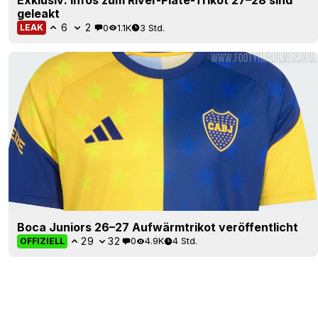
Exklusiv: Infos zum River-Plate-Trikot 27–28 sind
geleakt
6
2
0
1.1K
3 Std.
LEAK
Boca Juniors 26–27 Aufwärmtrikot veröffentlicht
29
32
0
4.9K
4 Std.
OFFIZIELL