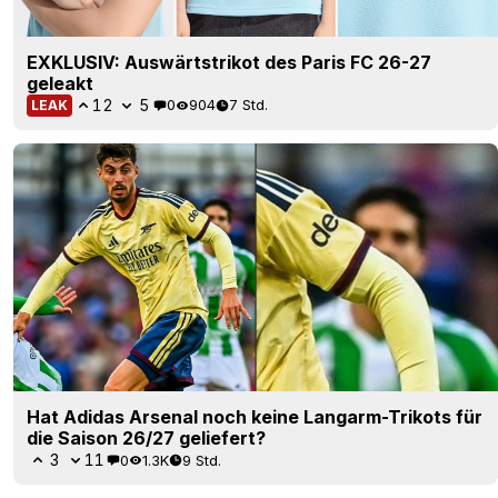
EXKLUSIV: Auswärtstrikot des Paris FC 26-27
geleakt
12
5
0
904
7 Std.
LEAK
Hat Adidas Arsenal noch keine Langarm-Trikots für
die Saison 26/27 geliefert?
3
11
0
1.3K
9 Std.