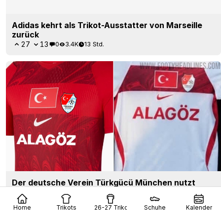
Adidas kehrt als Trikot-Ausstatter von Marseille
zurück
27
13
0
3.4K
13 Std.
Der deutsche Verein Türkgücü München nutzt
offizielle Trikots der türkischen
Nationalmannschaft für seine Trikots der Saison
Home
Trikots
26-27 Trikots
Schuhe
Kalender
26/27
2
54
0
2.5K
14 Std.