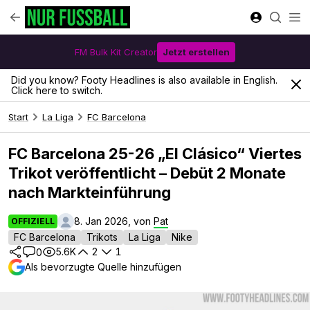
FM Bulk Kit Creator
Jetzt erstellen
Did you know? Footy Headlines is also available in English.
Click here to switch.
Start
La Liga
FC Barcelona
FC Barcelona 25-26 „El Clásico“ Viertes
Trikot veröffentlicht – Debüt 2 Monate
nach Markteinführung
8. Jan 2026, von
Pat
OFFIZIELL
FC Barcelona
Trikots
La Liga
Nike
5.6K
2
1
0
Als bevorzugte Quelle hinzufügen