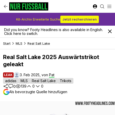
Kit-Archiv Erweiterte Suche
Jetzt recherchieren
Did you know? Footy Headlines is also available in English.
Click here to switch.
Start
MLS
Real Salt Lake
Real Salt Lake 2025 Auswärtstrikot
geleakt
3. Feb 2025, von
Pat
LEAK
adidas
MLS
Real Salt Lake
Trikots
139
0
0
0
Als bevorzugte Quelle hinzufügen