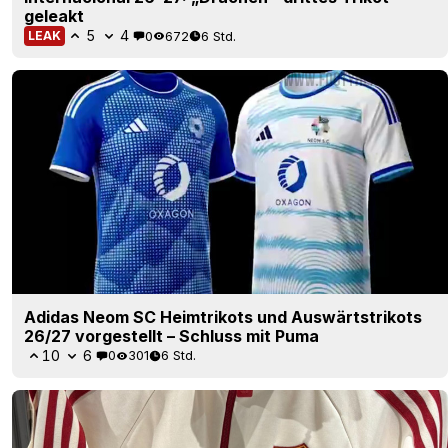
geleakt
5
4
0
672
6 Std.
LEAK
Adidas Neom SC Heimtrikots und Auswärtstrikots
26/27 vorgestellt – Schluss mit Puma
10
6
0
301
6 Std.