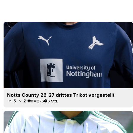
Notts County 26-27 drittes Trikot vorgestellt
5
2
0
276
6 Std.