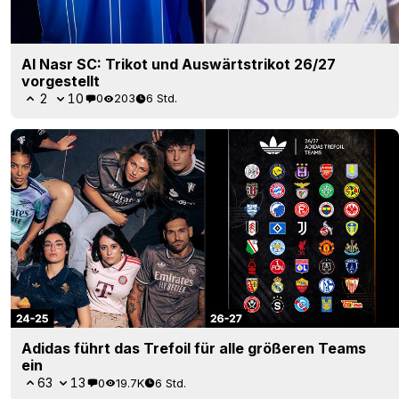
Al Nasr SC: Trikot und Auswärtstrikot 26/27
vorgestellt
2
10
0
203
6 Std.
Adidas führt das Trefoil für alle größeren Teams
ein
63
13
0
19.7K
6 Std.