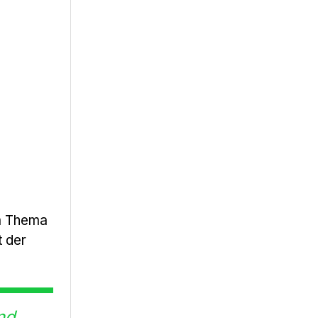
m Thema
t der
nd