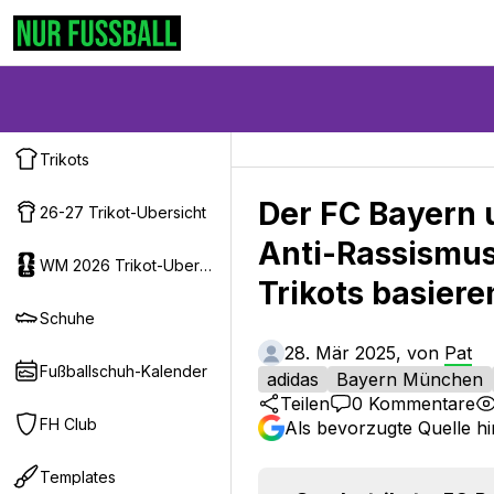
Trikots
Der FC Bayern u
26-27 Trikot-Ubersicht
Anti-Rassismus-
WM 2026 Trikot-Ubersicht
Trikots basiere
Schuhe
28. Mär 2025, von
Pat
Fußballschuh-Kalender
adidas
Bayern München
Teilen
0
Kommentare
FH Club
Als bevorzugte Quelle h
Templates