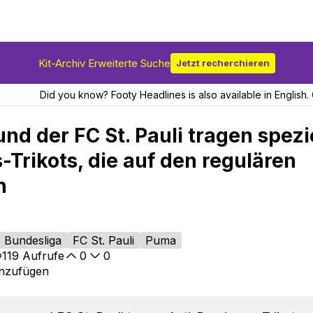
Kit-Archiv Erweiterte Suche
Jetzt recherchieren
Did you know? Footy Headlines is also available in English. 
nd der FC St. Pauli tragen spezi
Trikots, die auf den regulären
n
Bundesliga
FC St. Pauli
Puma
119
Aufrufe
0
0
inzufügen