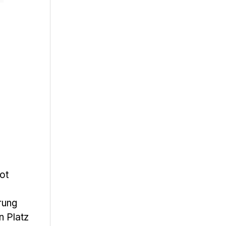
ot
erung
n Platz