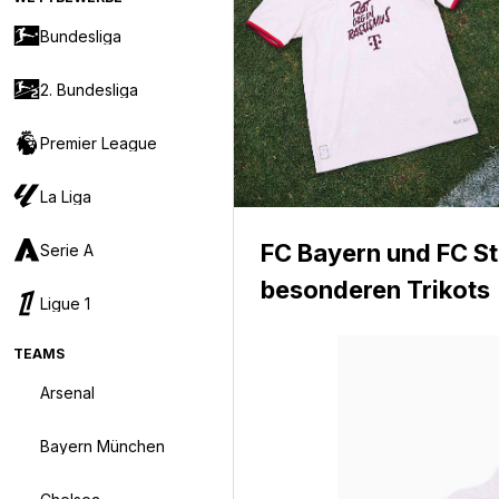
Bundesliga
2. Bundesliga
Premier League
La Liga
FC Bayern und FC St
Serie A
besonderen Trikots
Ligue 1
TEAMS
Arsenal
Bayern München