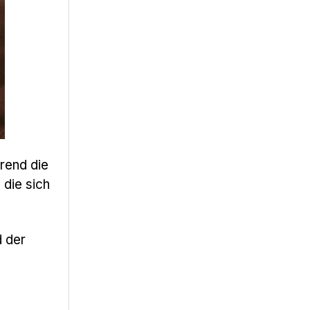
hrend die
 die sich
d der