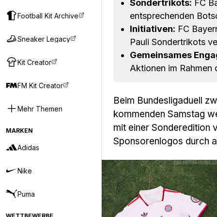
Sondertrikots:
FC Bay
entsprechenden Botsc
Football Kit Archive
Initiativen:
FC Bayern
Sneaker Legacy
Pauli Sondertrikots ve
Gemeinsames Enga
Kit Creator
Aktionen im Rahmen d
FM Kit Creator
Beim Bundesligaduell z
Mehr Themen
kommenden Samstag werd
mit einer Sonderedition v
MARKEN
Sponsorenlogos durch a
Adidas
Nike
Puma
WETTBEWERBE