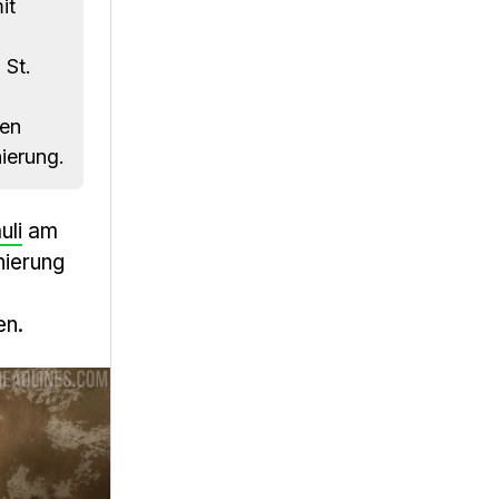
it
 St.
nen
ierung.
uli
am
nierung
en.