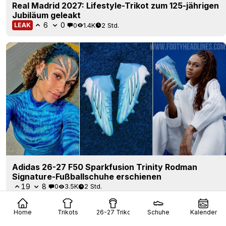
Real Madrid 2027: Lifestyle-Trikot zum 125-jährigen
Jubiläum geleakt
6
0
0
1.4K
2 Std.
LEAK
Adidas 26-27 F50 Sparkfusion Trinity Rodman
Signature-Fußballschuhe erschienen
19
8
0
3.5K
2 Std.
Home
Trikots
26-27 Trikots
Schuhe
Kalender