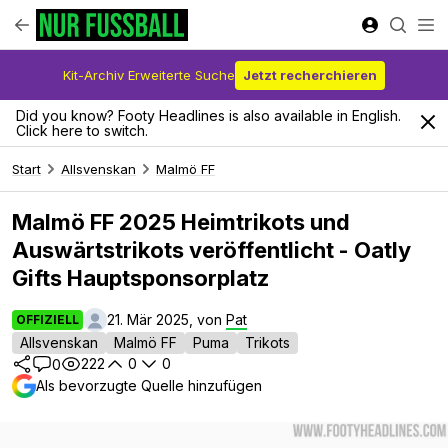
Kit-Archiv Erweiterte Suche
Jetzt recherchieren
Did you know? Footy Headlines is also available in English.
Click here to switch.
Start
Allsvenskan
Malmö FF
Malmö FF 2025 Heimtrikots und
Auswärtstrikots veröffentlicht - Oatly
Gifts Hauptsponsorplatz
21. Mär 2025, von
Pat
OFFIZIELL
Allsvenskan
Malmö FF
Puma
Trikots
222
0
0
0
Als bevorzugte Quelle hinzufügen