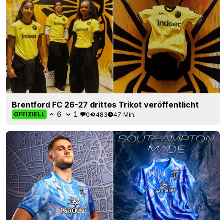
Brentford FC 26-27 drittes Trikot veröffentlicht
6
1
0
483
47 Min.
OFFIZIELL