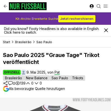
Kit-Archiv Erweiterte Suche
Jetzt recherchieren
Did you know? Footy Headlines is also available in English.
Click here to switch.
Start
Brasileirão
Sao Paulo
Sao Paulo 2025 "Graue Tage" Trikot
veröffentlicht
9. Mai 2025, von
Pat
OFFIZIELL
Brasileirão
New Balance
Sao Paulo
Trikots
139
0
0
0
Als bevorzugte Quelle hinzufügen