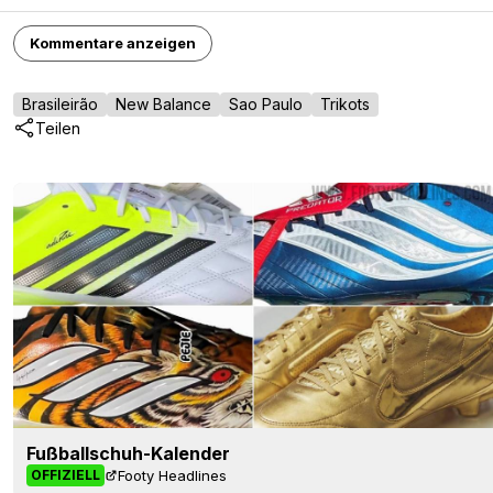
Kommentare anzeigen
Brasileirão
New Balance
Sao Paulo
Trikots
Teilen
Fußballschuh-Kalender
Footy Headlines
OFFIZIELL