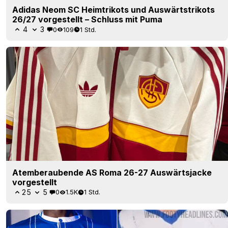
Adidas Neom SC Heimtrikots und Auswärtstrikots
26/27 vorgestellt – Schluss mit Puma
4
3
0
109
1 Std.
Atemberaubende AS Roma 26-27 Auswärtsjacke
vorgestellt
25
5
0
1.5K
1 Std.