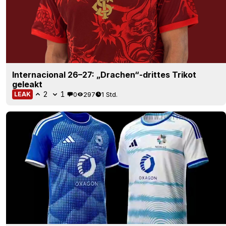
Internacional 26–27: „Drachen“-drittes Trikot
geleakt
2
1
0
297
1 Std.
LEAK