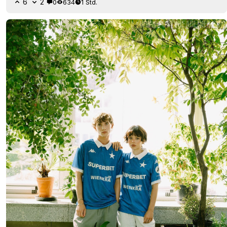
6
2
0
634
1 Std.