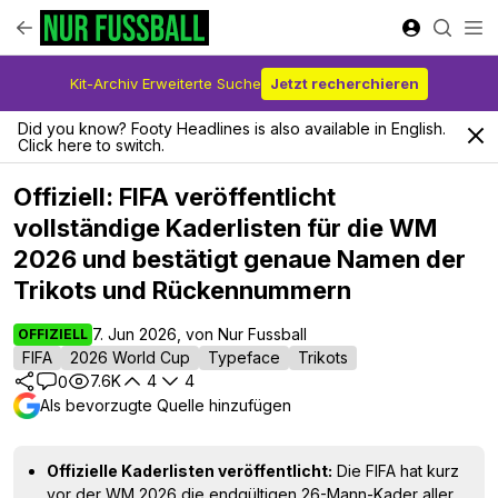
Kit-Archiv Erweiterte Suche
Jetzt recherchieren
Did you know? Footy Headlines is also available in English.
Click here to switch.
Offiziell: FIFA veröffentlicht
vollständige Kaderlisten für die WM
2026 und bestätigt genaue Namen der
Trikots und Rückennummern
7. Jun 2026, von Nur Fussball
OFFIZIELL
FIFA
2026 World Cup
Typeface
Trikots
7.6K
4
4
0
Als bevorzugte Quelle hinzufügen
Offizielle Kaderlisten veröffentlicht:
Die FIFA hat kurz
vor der WM 2026 die endgültigen 26-Mann-Kader aller