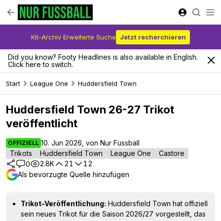
Kit-Archiv Erweiterte Suche
Jetzt recherchieren
Did you know? Footy Headlines is also available in English.
Click here to switch.
Start
League One
Huddersfield Town
Huddersfield Town 26-27 Trikot
veröffentlicht
10. Jun 2026, von Nur Fussball
OFFIZIELL
Trikots
Huddersfield Town
League One
Castore
2.8K
21
12
0
Als bevorzugte Quelle hinzufügen
Trikot-Veröffentlichung:
Huddersfield Town hat offiziell
sein neues Trikot für die Saison 2026/27 vorgestellt, das