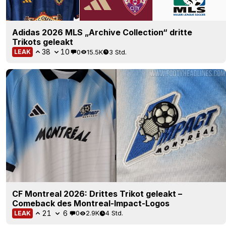
Adidas 2026 MLS „Archive Collection“ dritte
Trikots geleakt
38
10
0
15.5K
3 Std.
LEAK
CF Montreal 2026: Drittes Trikot geleakt –
Comeback des Montreal-Impact-Logos
21
6
0
2.9K
4 Std.
LEAK