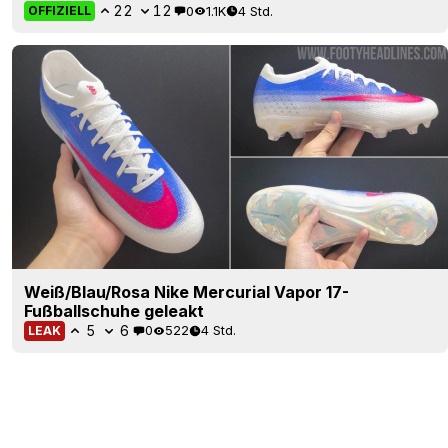
22
12
0
1.1K
4 Std.
OFFIZIELL
Weiß/Blau/Rosa Nike Mercurial Vapor 17-
Fußballschuhe geleakt
5
6
0
522
4 Std.
LEAK