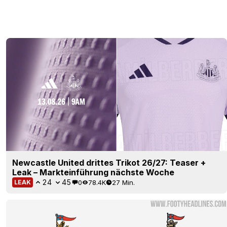
Newcastle United drittes Trikot 26/27: Teaser +
Leak – Markteinführung nächste Woche
24
45
0
78.4K
27 Min.
LEAK