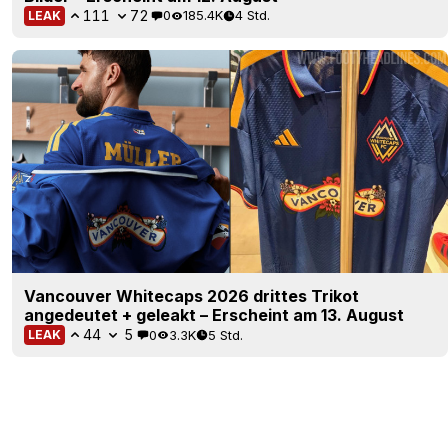
111
72
0
185.4K
4 Std.
LEAK
Vancouver Whitecaps 2026 drittes Trikot
angedeutet + geleakt – Erscheint am 13. August
44
5
0
3.3K
5 Std.
LEAK