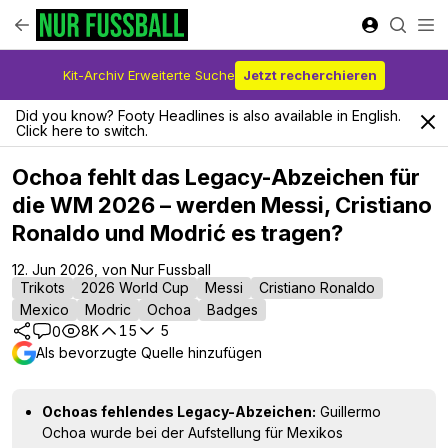
Kit-Archiv Erweiterte Suche
Jetzt recherchieren
Did you know? Footy Headlines is also available in English.
Click here to switch.
Ochoa fehlt das Legacy-Abzeichen für
die WM 2026 – werden Messi, Cristiano
Ronaldo und Modrić es tragen?
12. Jun 2026, von Nur Fussball
Trikots
2026 World Cup
Messi
Cristiano Ronaldo
Mexico
Modric
Ochoa
Badges
8K
15
5
0
Als bevorzugte Quelle hinzufügen
Ochoas fehlendes Legacy-Abzeichen:
Guillermo
Ochoa wurde bei der Aufstellung für Mexikos