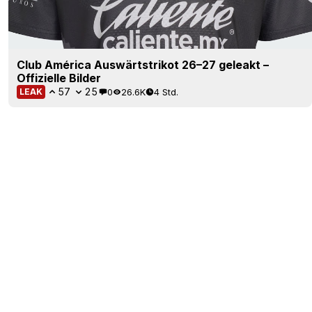
Club América Auswärtstrikot 26–27 geleakt –
Offizielle Bilder
57
25
0
26.6K
4 Std.
LEAK