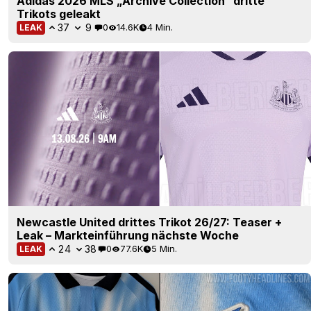
Adidas 2026 MLS „Archive Collection“ dritte
Trikots geleakt
37
9
0
14.6K
4 Min.
LEAK
Newcastle United drittes Trikot 26/27: Teaser +
Leak – Markteinführung nächste Woche
24
38
0
77.6K
5 Min.
LEAK