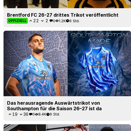
Brentford FC 26-27 drittes Trikot veröffentlicht
22
2
0
1.2K
6 Std.
OFFIZIELL
Das herausragende Auswärtstrikot von
Southampton für die Saison 26–27 ist da
19
36
0
8.4K
6 Std.