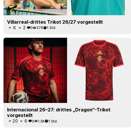
Villarreal-drittes Trikot 26/27 vorgestellt
6
2
0
376
1 Std.
Internacional 26–27: drittes „Dragon“-Trikot
vorgestellt
20
6
0
1.3K
1 Std.