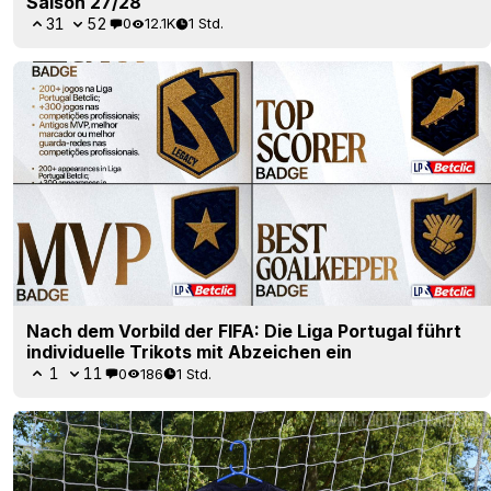
Saison 27/28
31
52
0
12.1K
1 Std.
Nach dem Vorbild der FIFA: Die Liga Portugal führt
individuelle Trikots mit Abzeichen ein
1
11
0
186
1 Std.