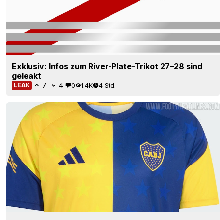
Exklusiv: Infos zum River-Plate-Trikot 27–28 sind
geleakt
7
4
0
1.4K
4 Std.
LEAK