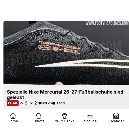
Spezielle Nike Mercurial 26-27-Fußballschuhe sind
geleakt
6
2
0
2K
8 Std.
LEAK
Home
Trikots
26-27 Trikots
Schuhe
Kalender