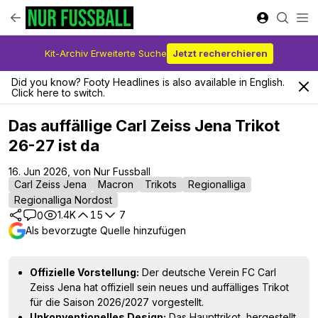
Kit-Archiv Erweiterte Suche
Jetzt recherchieren
Did you know? Footy Headlines is also available in English.
Click here to switch.
Das auffällige Carl Zeiss Jena Trikot
26-27 ist da
16. Jun 2026, von Nur Fussball
Carl Zeiss Jena
Macron
Trikots
Regionalliga
Regionalliga Nordost
1.4K
15
7
0
Als bevorzugte Quelle hinzufügen
Offizielle Vorstellung:
Der deutsche Verein FC Carl
Zeiss Jena hat offiziell sein neues und auffälliges Trikot
für die Saison 2026/2027 vorgestellt.
Unkonventionelles Design:
Das Haupttrikot, hergestellt