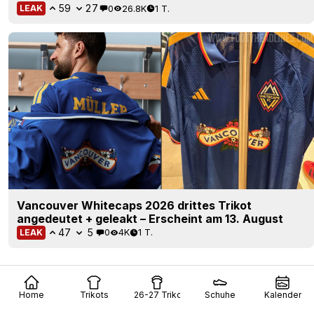
59
27
0
26.8K
1 T.
LEAK
Vancouver Whitecaps 2026 drittes Trikot
angedeutet + geleakt – Erscheint am 13. August
47
5
0
4K
1 T.
LEAK
Home
Trikots
26-27 Trikots
Schuhe
Kalender