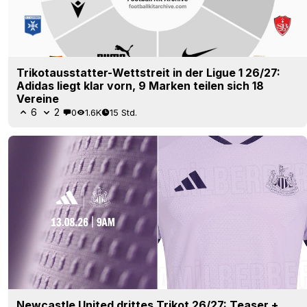
Trikotausstatter-Wettstreit in der Ligue 1 26/27:
Adidas liegt klar vorn, 9 Marken teilen sich 18
Vereine
6
2
0
1.6K
15 Std.
Newcastle United drittes Trikot 26/27: Teaser +