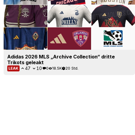
Adidas 2026 MLS „Archive Collection“ dritte
Trikots geleakt
47
10
0
18.5K
20 Std.
LEAK