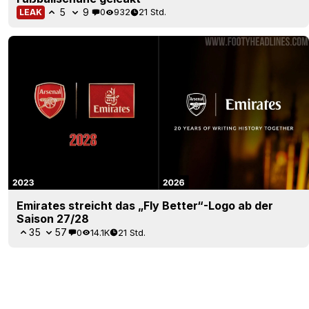
5
9
0
932
21 Std.
LEAK
Emirates streicht das „Fly Better“-Logo ab der
Saison 27/28
35
57
0
14.1K
21 Std.