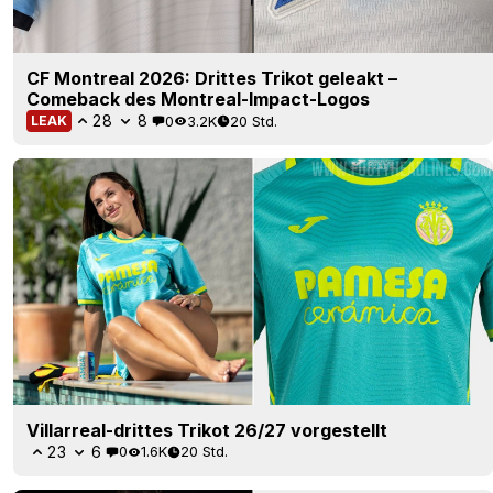
CF Montreal 2026: Drittes Trikot geleakt –
Comeback des Montreal-Impact-Logos
28
8
0
3.2K
20 Std.
LEAK
Villarreal-drittes Trikot 26/27 vorgestellt
23
6
0
1.6K
20 Std.