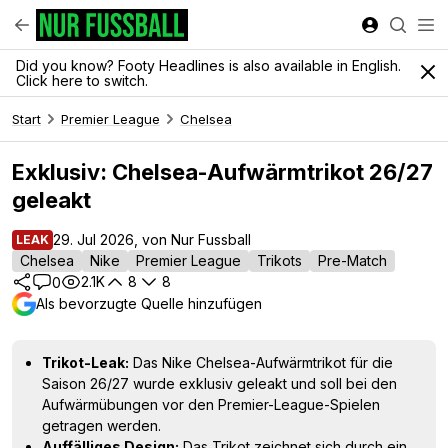
Did you know? Footy Headlines is also available in English.
Click here to switch.
Start
Premier League
Chelsea
Exklusiv: Chelsea-Aufwärmtrikot 26/27
geleakt
29. Jul 2026, von Nur Fussball
LEAK
Chelsea
Nike
Premier League
Trikots
Pre-Match
2.1K
8
8
0
Als bevorzugte Quelle hinzufügen
Trikot-Leak:
Das Nike Chelsea-Aufwärmtrikot für die
Saison 26/27 wurde exklusiv geleakt und soll bei den
Aufwärmübungen vor den Premier-League-Spielen
getragen werden.
Auffälliges Design:
Das Trikot zeichnet sich durch ein