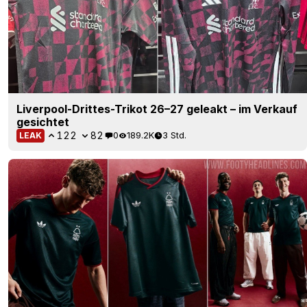
Liverpool-Drittes-Trikot 26–27 geleakt – im Verkauf
gesichtet
122
82
0
189.2K
3 Std.
LEAK