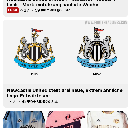
Leak – Markteinführung nächste Woche
27
59
0
80K
16 Std.
LEAK
Newcastle United stellt drei neue, extrem ähnliche
Logo-Entwürfe vor
7
43
0
7.1K
20 Std.