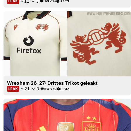
11
3
0
2.1K
8 Std.
LEAK
Wrexham 26–27: Drittes Trikot geleakt
21
3
0
679
8 Std.
LEAK