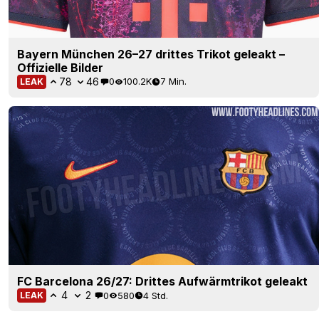
Bayern München 26–27 drittes Trikot geleakt –
Offizielle Bilder
78
46
0
100.2K
7 Min.
LEAK
FC Barcelona 26/27: Drittes Aufwärmtrikot geleakt
4
2
0
580
4 Std.
LEAK