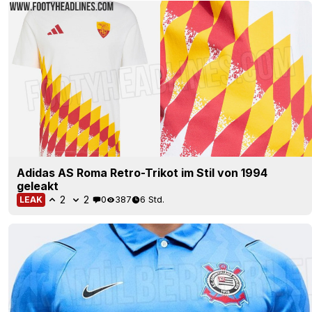
Adidas AS Roma Retro-Trikot im Stil von 1994
geleakt
2
2
0
387
6 Std.
LEAK