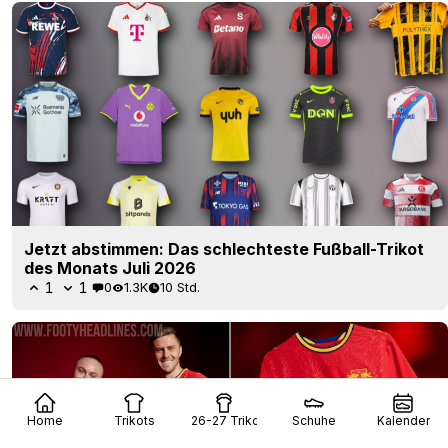
Jetzt abstimmen: Das schlechteste Fußball-Trikot
des Monats Juli 2026
1
1
0
1.3K
10 Std.
Home
Trikots
26-27 Trikots
Schuhe
Kalender