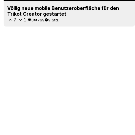
Völlig neue mobile Benutzeroberfläche für den
Trikot Creator gestartet
7
1
0
769
9 Std.