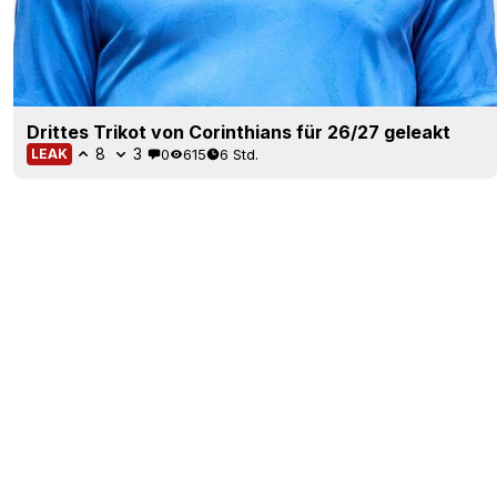
Drittes Trikot von Corinthians für 26/27 geleakt
8
3
0
615
6 Std.
LEAK