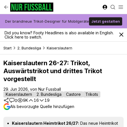
Der brandneue Trikot-Designer für Mobilgeräte
Jetzt gestalten
Did you know? Footy Headlines is also available in English.
Click here to switch.
Start
2. Bundesliga
Kaiserslautern
Kaiserslautern 26-27: Trikot,
Auswärtstrikot und drittes Trikot
vorgestellt
29. Jun 2026, von Nur Fussball
Kaiserslautern
2. Bundesliga
Castore
Trikots
9K
16
19
0
Als bevorzugte Quelle hinzufügen
Kaiserslautern Heimtrikot 26/27:
Das neue Heimtrikot