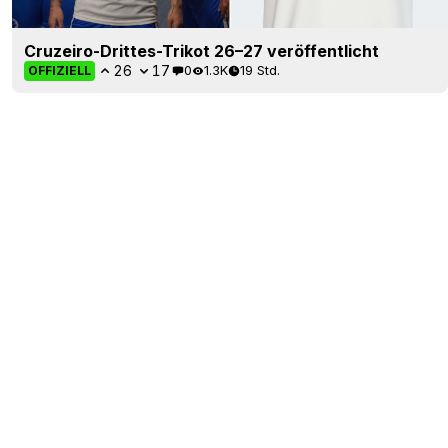
Cruzeiro-Drittes-Trikot 26–27 veröffentlicht
26
17
0
1.3K
19 Std.
OFFIZIELL