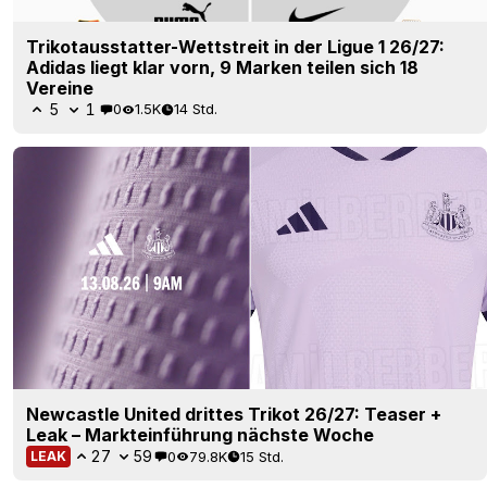
Trikotausstatter-Wettstreit in der Ligue 1 26/27:
Adidas liegt klar vorn, 9 Marken teilen sich 18
Vereine
5
1
0
1.5K
14 Std.
Newcastle United drittes Trikot 26/27: Teaser +
Leak – Markteinführung nächste Woche
27
59
0
79.8K
15 Std.
LEAK