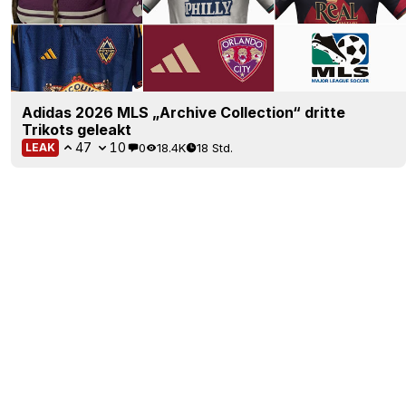
Adidas 2026 MLS „Archive Collection“ dritte
Trikots geleakt
47
10
0
18.4K
18 Std.
LEAK