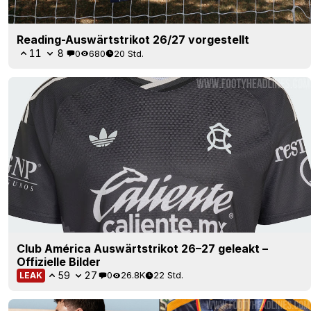
Reading-Auswärtstrikot 26/27 vorgestellt
11
8
0
680
20 Std.
Club América Auswärtstrikot 26–27 geleakt –
Offizielle Bilder
59
27
0
26.8K
22 Std.
LEAK