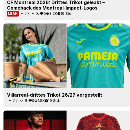
CF Montreal 2026: Drittes Trikot geleakt –
Comeback des Montreal-Impact-Logos
27
8
0
3.2K
19 Std.
LEAK
Villarreal-drittes Trikot 26/27 vorgestellt
22
6
0
1.5K
19 Std.