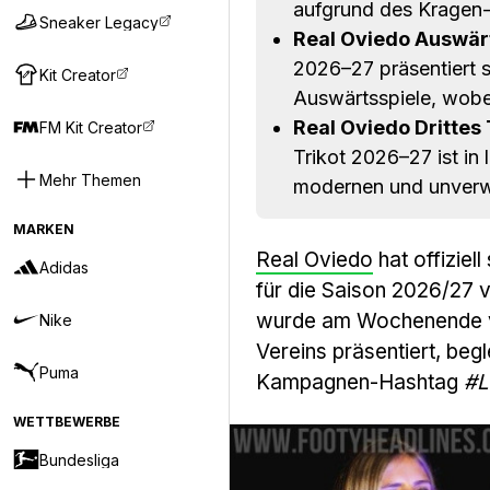
aufgrund des Kragen-
Sneaker Legacy
Real Oviedo Auswärt
2026–27 präsentiert si
Kit Creator
Auswärtsspiele, wobei
Real Oviedo Drittes 
FM Kit Creator
Trikot 2026–27 ist in
Mehr Themen
modernen und unverw
MARKEN
Real Oviedo
hat offiziel
Adidas
für die Saison 2026/27 v
wurde am Wochenende vo
Nike
Vereins präsentiert, be
Puma
Kampagnen-Hashtag
#L
WETTBEWERBE
Bundesliga