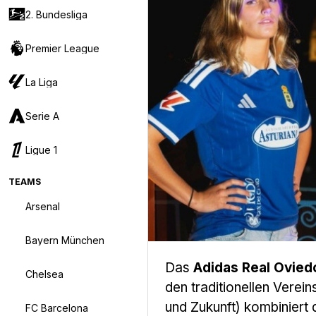
2. Bundesliga
Premier League
La Liga
Serie A
Ligue 1
TEAMS
Arsenal
Bayern München
Das
Adidas Real Ovied
Chelsea
den traditionellen Vere
und Zukunft) kombiniert
FC Barcelona