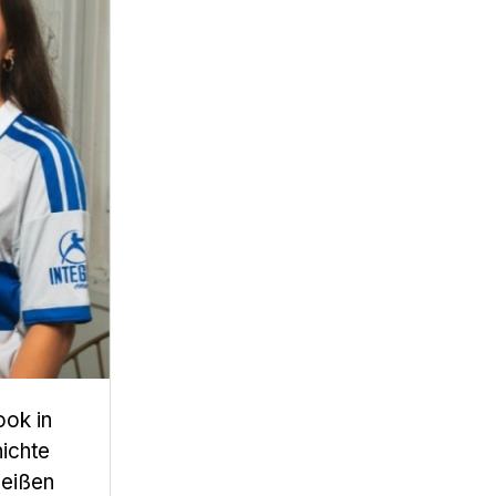
ook in
ichte
weißen