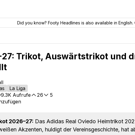
Did you know? Footy Headlines is also available in English. 
27: Trikot, Auswärtstrikot und d
lt
ll
as
La Liga
9.3K
Aufrufe
26
5
inzufügen
kot 2026–27:
Das Adidas Real Oviedo Heimtrikot 20
t weißen Akzenten, huldigt der Vereinsgeschichte, hat a