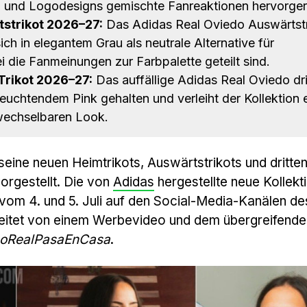
 und Logodesigns gemischte Fanreaktionen hervorger
strikot 2026–27:
Das Adidas Real Oviedo Auswärtstr
ch in elegantem Grau als neutrale Alternative für
 die Fanmeinungen zur Farbpalette geteilt sind.
Trikot 2026–27:
Das auffällige Adidas Real Oviedo dri
 leuchtendem Pink gehalten und verleiht der Kollektion 
echselbaren Look.
l seine neuen Heimtrikots, Auswärtstrikots und dritte
orgestellt. Die von
Adidas
hergestellte neue Kollekt
m 4. und 5. Juli auf den Social-Media-Kanälen de
gleitet von einem Werbevideo und dem übergreifende
oRealPasaEnCasa
.