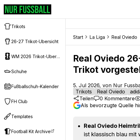
Trikots
Start
La Liga
Real Oviedo
26-27 Trikot-Ubersicht
Real Oviedo 26-
WM 2026 Trikot-Ubersicht
Trikot vorgestel
Schuhe
5. Jul 2026, von Nur Fussba
Fußballschuh-Kalender
Trikots
Real Oviedo
adid
Teilen
0
Kommentare
FH Club
Als bevorzugte Quelle h
Templates
Real Oviedo Heimtri
Football Kit Archive
ist klassisch blau mi