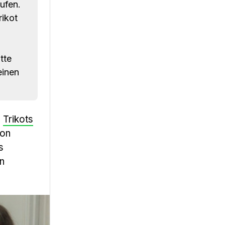
ufen.
ikot
tte
einen
n
Trikots
ion
s
n