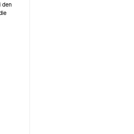
i den
die