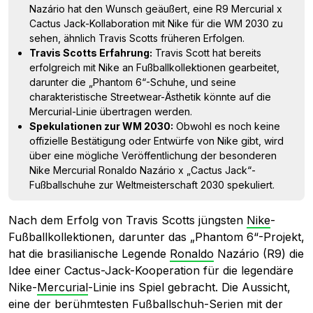
Nazário hat den Wunsch geäußert, eine R9 Mercurial x
Cactus Jack-Kollaboration mit Nike für die WM 2030 zu
sehen, ähnlich Travis Scotts früheren Erfolgen.
Travis Scotts Erfahrung:
Travis Scott hat bereits
erfolgreich mit Nike an Fußballkollektionen gearbeitet,
darunter die „Phantom 6“-Schuhe, und seine
charakteristische Streetwear-Ästhetik könnte auf die
Mercurial-Linie übertragen werden.
Spekulationen zur WM 2030:
Obwohl es noch keine
offizielle Bestätigung oder Entwürfe von Nike gibt, wird
über eine mögliche Veröffentlichung der besonderen
Nike Mercurial Ronaldo Nazário x „Cactus Jack“-
Fußballschuhe zur Weltmeisterschaft 2030 spekuliert.
Nach dem Erfolg von Travis Scotts jüngsten
Nike
-
Fußballkollektionen, darunter das „Phantom 6“-Projekt,
hat die brasilianische Legende
Ronaldo
Nazário (R9) die
Idee einer Cactus-Jack-Kooperation für die legendäre
Nike-
Mercurial
-Linie ins Spiel gebracht. Die Aussicht,
eine der berühmtesten Fußballschuh-Serien mit der