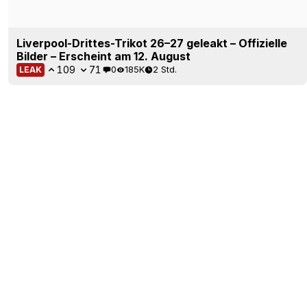
Vancouver Whitecaps 2026 drittes Trikot
angedeutet + geleakt – Erscheint am 13. August
42
4
0
3.2K
3 Std.
LEAK
Adidas 26-27 Auswärts-Trefoil-Anthem-Jacken
veröffentlicht
17
5
0
9.5K
4 Std.
OFFIZIELL