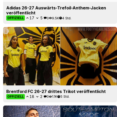
Aston Villa 26–27 drittes Trikot vorgestellt – Eine
Hommage an den Villa Park
66
21
0
49.9K
6 Std.