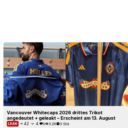
Brentford FC 26-27 drittes Trikot veröffentlicht
18
2
0
1.1K
5 Std.
OFFIZIELL