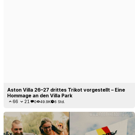
Real Madrid 2027: Lifestyle-Trikot zum 125-jährigen
Jubiläum geleakt
15
2
0
2.8K
7 Std.
LEAK