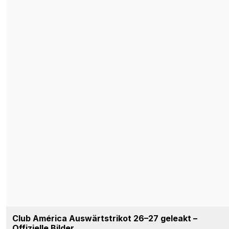
Liverpool-Drittes-Trikot 26–27 geleakt – Offizielle
Bilder – Erscheint am 12. August
109
71
0
185K
2 Std.
LEAK