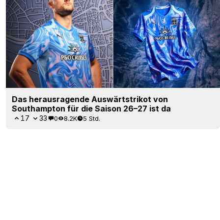
Adidas RC Lens drittes Trikot 26/27 veröffentlicht –
Schluss mit Puma
17
0
0
1.5K
6 Std.
OFFIZIELL