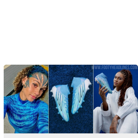
Exklusiv: Liverpool-Aufwärmtrikot für 2027 geleakt
5
3
0
786
8 Std.
LEAK