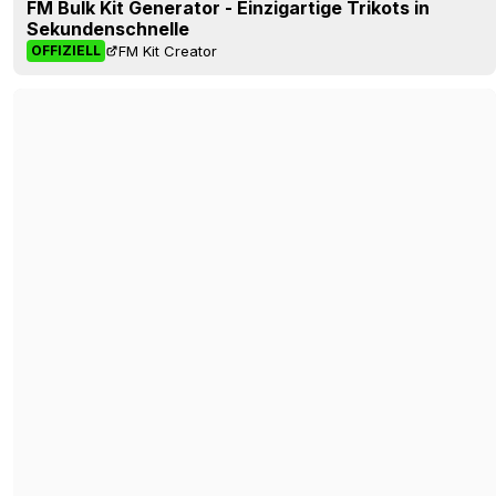
Houston Rockets Trikots 26-27 enthüllt + Neues
Logo
Basketball Jersey Archive
2 Std.
OFFIZIELL