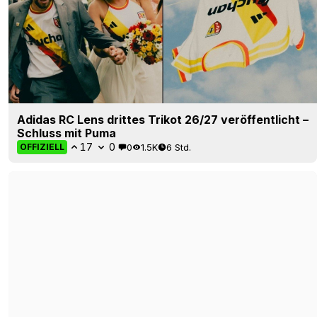
Adidas 26-27 F50 Sparkfusion Trinity Rodman
Signature-Fußballschuhe erschienen
21
8
0
3.7K
7 Std.