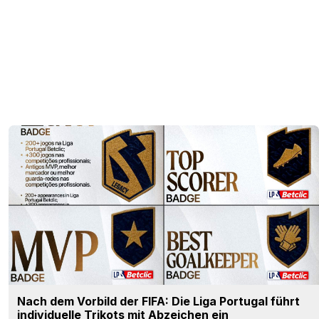
Nach dem Vorbild der FIFA: Die Liga Portugal führt
individuelle Trikots mit Abzeichen ein
0
6
0
77
17 Min.
Reading-Auswärtstrikot 26/27 vorgestellt
0
1
0
26
18 Min.