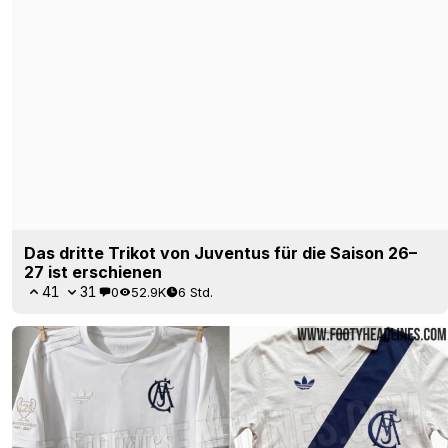
Das dritte Trikot des AC Mailand für die Saison 26–
27 ist da
59
28
0
3.2K
7 Std.