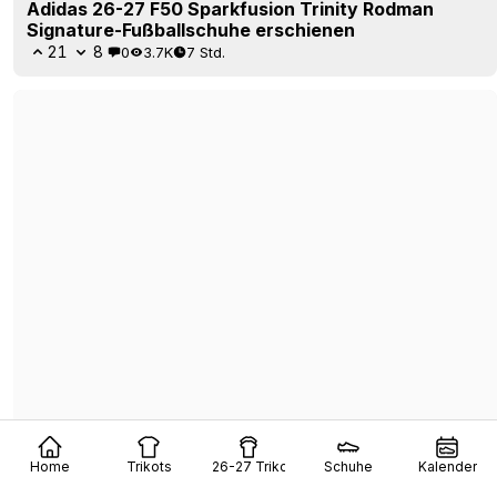
SV Zulte Waregem: Trikot für die Saison 26/27
vorgestellt
10
3
0
538
16 Std.
Home
Trikots
26-27 Trikots
Schuhe
Kalender