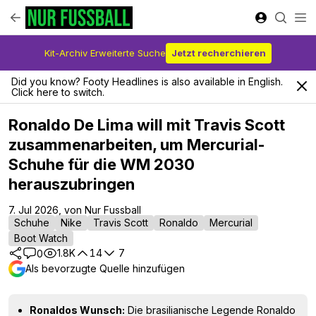
Kit-Archiv Erweiterte Suche
Jetzt recherchieren
Did you know? Footy Headlines is also available in English.
Click here to switch.
Ronaldo De Lima will mit Travis Scott
zusammenarbeiten, um Mercurial-
Schuhe für die WM 2030
herauszubringen
7. Jul 2026, von Nur Fussball
Schuhe
Nike
Travis Scott
Ronaldo
Mercurial
Boot Watch
1.8K
14
7
0
Als bevorzugte Quelle hinzufügen
Ronaldos Wunsch:
Die brasilianische Legende Ronaldo