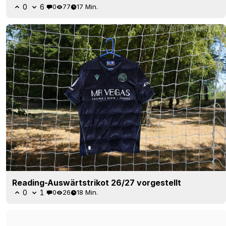
Club América Auswärtstrikot 26–27 geleakt –
Offizielle Bilder
56
23
0
26.5K
2 Std.
LEAK