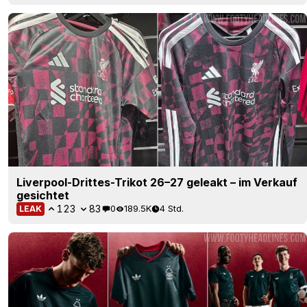
Liverpool-Drittes-Trikot 26–27 geleakt – im Verkauf
gesichtet
123
83
0
189.5K
4 Std.
LEAK