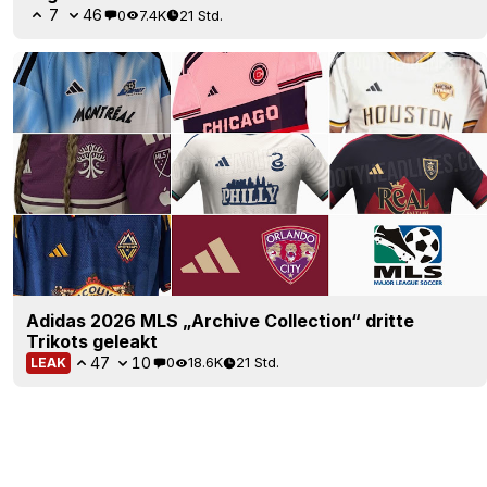
7
46
0
7.4K
21 Std.
Adidas 2026 MLS „Archive Collection“ dritte
Trikots geleakt
47
10
0
18.6K
21 Std.
LEAK