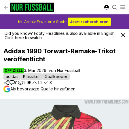
Kit-Archiv Erweiterte Suche
Jetzt recherchieren
Did you know? Footy Headlines is also available in English.
Click here to switch.
Adidas 1990 Torwart-Remake-Trikot
veröffentlicht
3. Mär 2026, von Nur Fussball
OFFIZIELL
adidas
Klassiker
Goalkeeper
2.9K
12
3
0
Als bevorzugte Quelle hinzufügen