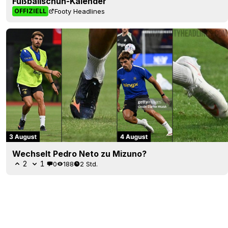
Fußballschuh-Kalender
Footy Headlines
OFFIZIELL
Wechselt Pedro Neto zu Mizuno?
2
1
0
188
2 Std.