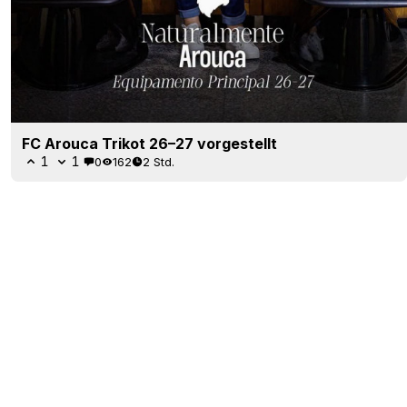
FC Arouca Trikot 26–27 vorgestellt
1
1
0
162
2 Std.