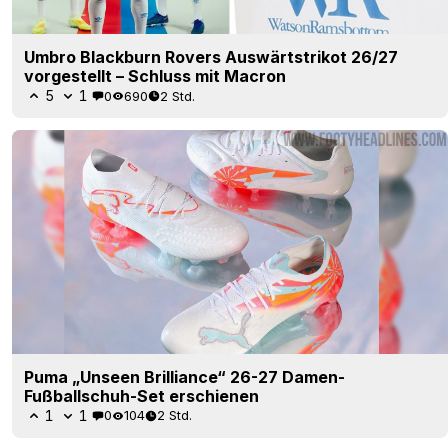
Umbro Blackburn Rovers Auswärtstrikot 26/27
vorgestellt – Schluss mit Macron
5
1
0
690
2 Std.
Puma „Unseen Brilliance“ 26-27 Damen-
Fußballschuh-Set erschienen
1
1
0
104
2 Std.