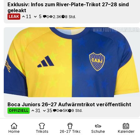
Exklusiv: Infos zum River-Plate-Trikot 27–28 sind
geleakt
11
5
0
2.3K
8 Std.
LEAK
Boca Juniors 26–27 Aufwärmtrikot veröffentlicht
31
35
0
5K
9 Std.
OFFIZIELL
Home
Trikots
26-27 Trikots
Schuhe
Kalender