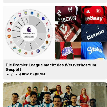
Die Premier League macht das Wettverbot zum
Gespött
2
4
0
1.1K
8 Std.