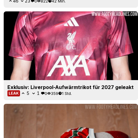
46
23
0
822
42 Min.
Exklusiv: Liverpool-Aufwärmtrikot für 2027 geleakt
5
1
0
359
1 Std.
LEAK