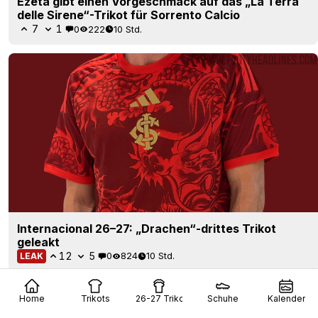
Ezeta gibt einen Vorgeschmack auf das „La Terra
delle Sirene“-Trikot für Sorrento Calcio
7
1
0
222
10 Std.
Internacional 26–27: „Drachen“-drittes Trikot
geleakt
12
5
0
824
10 Std.
LEAK
Home
Trikots
26-27 Trikots
Schuhe
Kalender