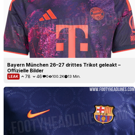
Bayern München 26–27 drittes Trikot geleakt –
Offizielle Bilder
78
46
0
100.2K
13 Min.
LEAK