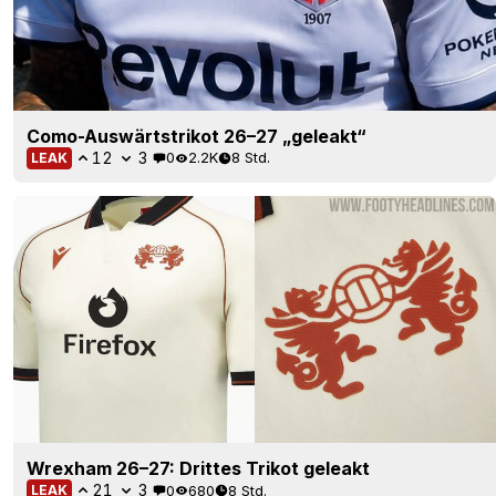
Como-Auswärtstrikot 26–27 „geleakt“
12
3
0
2.2K
8 Std.
LEAK
Wrexham 26–27: Drittes Trikot geleakt
21
3
0
680
8 Std.
LEAK