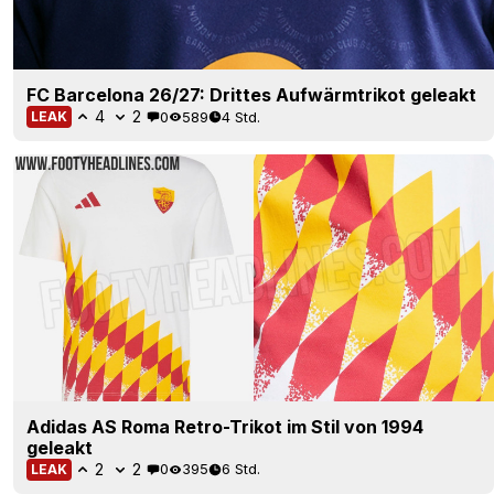
FC Barcelona 26/27: Drittes Aufwärmtrikot geleakt
4
2
0
589
4 Std.
LEAK
Adidas AS Roma Retro-Trikot im Stil von 1994
geleakt
2
2
0
395
6 Std.
LEAK