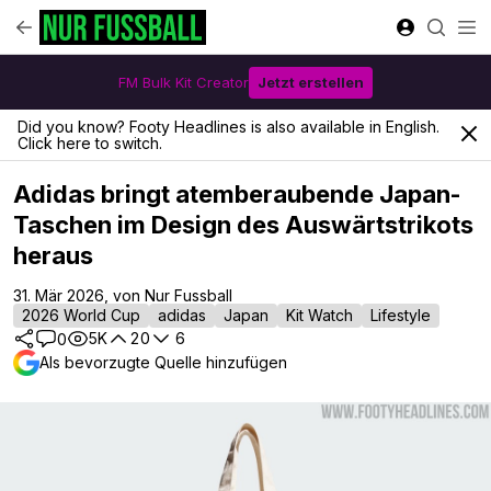
FM Bulk Kit Creator
Jetzt erstellen
Did you know? Footy Headlines is also available in English.
Click here to switch.
Adidas bringt atemberaubende Japan-
Taschen im Design des Auswärtstrikots
heraus
31. Mär 2026, von Nur Fussball
2026 World Cup
adidas
Japan
Kit Watch
Lifestyle
5K
20
6
0
Als bevorzugte Quelle hinzufügen