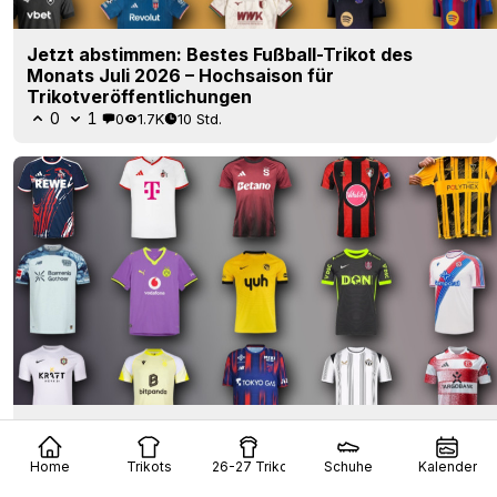
Jetzt abstimmen: Bestes Fußball-Trikot des
Monats Juli 2026 – Hochsaison für
Trikotveröffentlichungen
0
1
0
1.7K
10 Std.
Jetzt abstimmen: Das schlechteste Fußball-Trikot
des Monats Juli 2026
Home
Trikots
26-27 Trikots
Schuhe
Kalender
1
1
0
1.3K
10 Std.