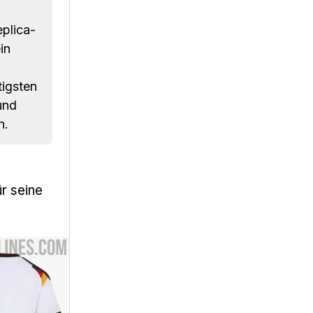
eplica-
in
tigsten
und
n.
r seine