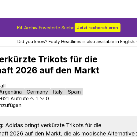
Kit-Archiv Erweiterte Suche
Jetzt recherchieren
Did you know? Footy Headlines is also available in English. 
erkürzte Trikots für die
aft 2026 auf den Markt
all
Argentina
Germany
Italy
Spain
621
Aufrufe
1
0
inzufügen
g:
Adidas bringt verkürzte Trikots für die
aft 2026 auf den Markt, die als modische Alternative