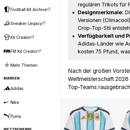
regulären Trikots für 
Football Kit Archive
Designmerkmale:
Di
Versionen (Climacool)
Sneaker Legacy
Crop-Top-Stil entsteh
Verfügbarkeit und Pr
Kit Creator
Adidas-Länder wie Arg
kosten 75 Pfund, was 
FM Kit Creator
Mehr Themen
Nach der großen Vorstel
Weltmeisterschaft 2026
MARKEN
Top-Teams rausgebracht:
Adidas
Nike
Puma
WETTBEWERBE