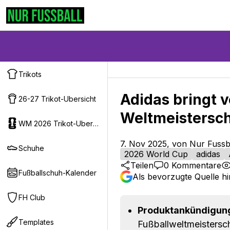
Trikots
Adidas bringt v
26-27 Trikot-Ubersicht
Weltmeistersch
WM 2026 Trikot-Ubersicht
7. Nov 2025, von Nur Fussb
Schuhe
2026 World Cup
adidas
Teilen
0
Kommentare
Fußballschuh-Kalender
Als bevorzugte Quelle h
FH Club
Produktankündigun
Templates
Fußballweltmeistersch