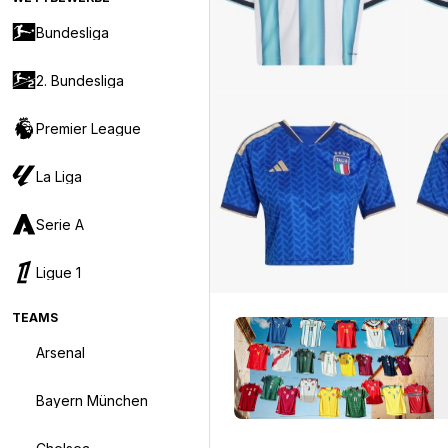
Bundesliga
2. Bundesliga
Premier League
La Liga
Serie A
Ligue 1
TEAMS
Arsenal
Bayern München