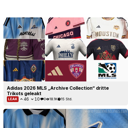
Adidas 2026 MLS „Archive Collection“ dritte
Trikots geleakt
46
10
0
18.1K
15 Std.
LEAK