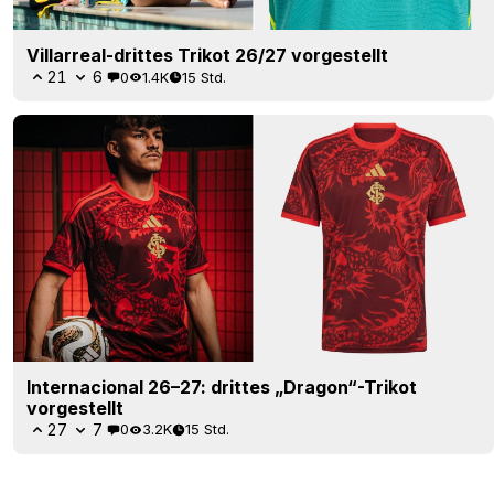
Villarreal-drittes Trikot 26/27 vorgestellt
21
6
0
1.4K
15 Std.
Internacional 26–27: drittes „Dragon“-Trikot
vorgestellt
27
7
0
3.2K
15 Std.