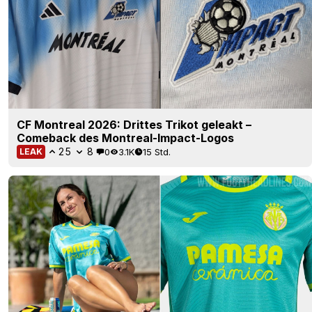
CF Montreal 2026: Drittes Trikot geleakt –
Comeback des Montreal-Impact-Logos
25
8
0
3.1K
15 Std.
LEAK