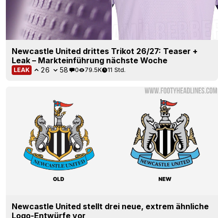
Newcastle United drittes Trikot 26/27: Teaser +
Leak – Markteinführung nächste Woche
26
58
0
79.5K
11 Std.
LEAK
Newcastle United stellt drei neue, extrem ähnliche
Logo-Entwürfe vor