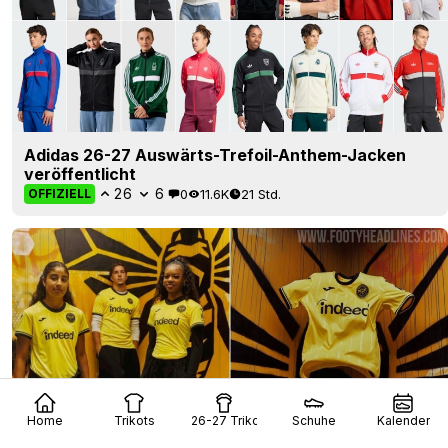
Adidas 26-27 Auswärts-Trefoil-Anthem-Jacken
veröffentlicht
26
6
0
11.6K
21 Std.
OFFIZIELL
Home
Trikots
26-27 Trikots
Schuhe
Kalender