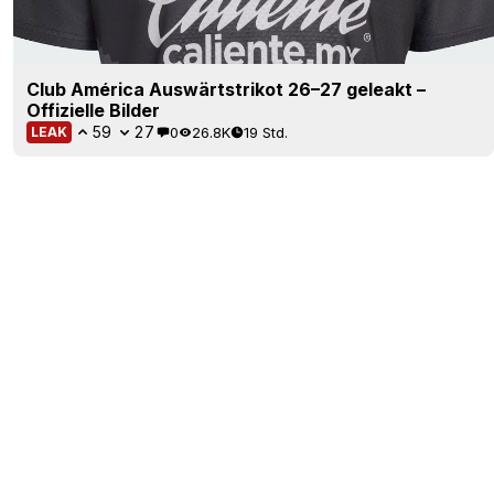
Club América Auswärtstrikot 26–27 geleakt –
Offizielle Bilder
59
27
0
26.8K
19 Std.
LEAK