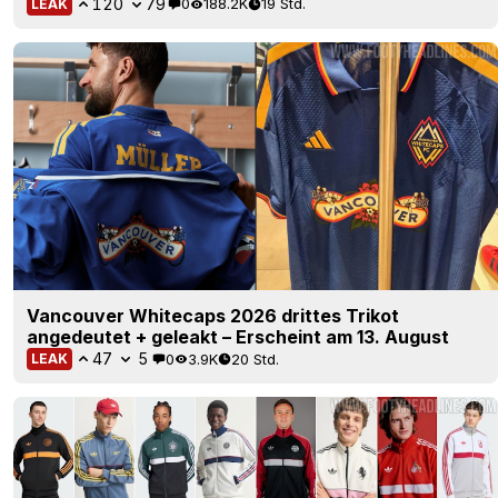
120
79
0
188.2K
19 Std.
LEAK
Vancouver Whitecaps 2026 drittes Trikot
angedeutet + geleakt – Erscheint am 13. August
47
5
0
3.9K
20 Std.
LEAK