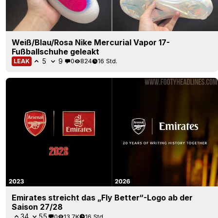
Weiß/Blau/Rosa Nike Mercurial Vapor 17-
Fußballschuhe geleakt
5
9
0
824
16 Std.
LEAK
Emirates streicht das „Fly Better“-Logo ab der
Saison 27/28
34
55
0
13.7K
16 Std.