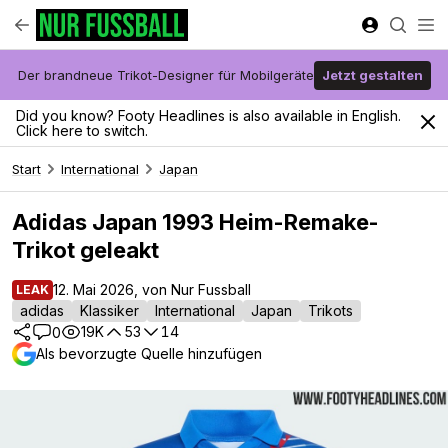
Der brandneue Trikot-Designer für Mobilgeräte
Jetzt gestalten
Did you know? Footy Headlines is also available in English.
Click here to switch.
Start
International
Japan
Adidas Japan 1993 Heim-Remake-
Trikot geleakt
12. Mai 2026, von Nur Fussball
LEAK
adidas
Klassiker
International
Japan
Trikots
19K
53
14
0
Als bevorzugte Quelle hinzufügen