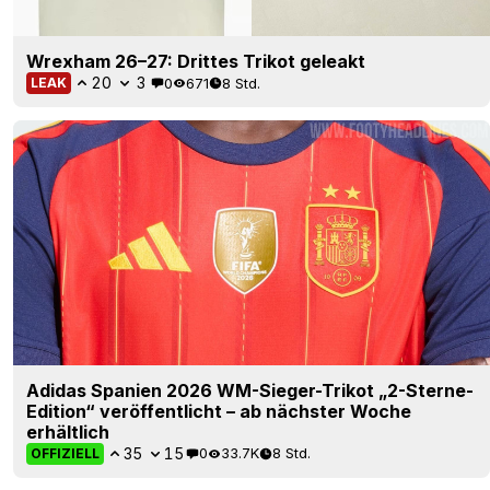
Wrexham 26–27: Drittes Trikot geleakt
20
3
0
671
8 Std.
LEAK
Adidas Spanien 2026 WM-Sieger-Trikot „2-Sterne-
Edition“ veröffentlicht – ab nächster Woche
erhältlich
35
15
0
33.7K
8 Std.
OFFIZIELL