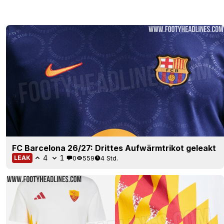
FC Barcelona 26/27: Drittes Aufwärmtrikot geleakt
4
1
0
559
4 Std.
LEAK