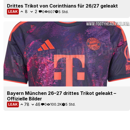
Drittes Trikot von Corinthians für 26/27 geleakt
8
2
0
607
5 Std.
LEAK
Bayern München 26–27 drittes Trikot geleakt –
Offizielle Bilder
78
46
0
100.2K
5 Std.
LEAK