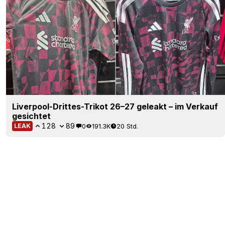
Liverpool-Drittes-Trikot 26–27 geleakt – im Verkauf
gesichtet
128
89
0
191.3K
20 Std.
LEAK