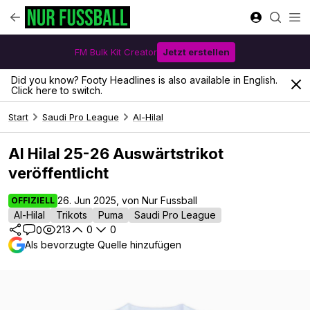
FM Bulk Kit Creator
Jetzt erstellen
Did you know? Footy Headlines is also available in English.
Click here to switch.
Start
Saudi Pro League
Al-Hilal
Al Hilal 25-26 Auswärtstrikot
veröffentlicht
26. Jun 2025, von Nur Fussball
OFFIZIELL
Al-Hilal
Trikots
Puma
Saudi Pro League
213
0
0
0
Als bevorzugte Quelle hinzufügen