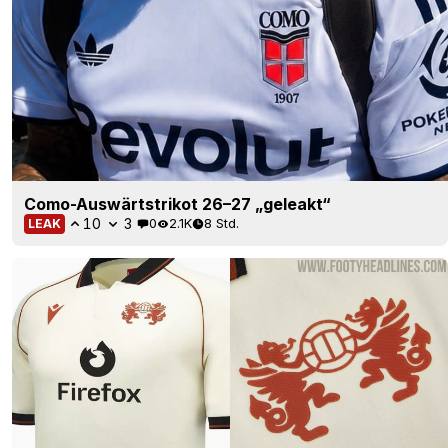
Como-Auswärtstrikot 26–27 „geleakt“
10
3
0
2.1K
8 Std.
LEAK