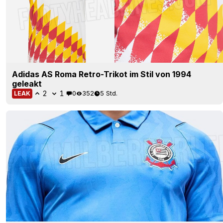
Adidas AS Roma Retro-Trikot im Stil von 1994
geleakt
2
1
0
352
5 Std.
LEAK