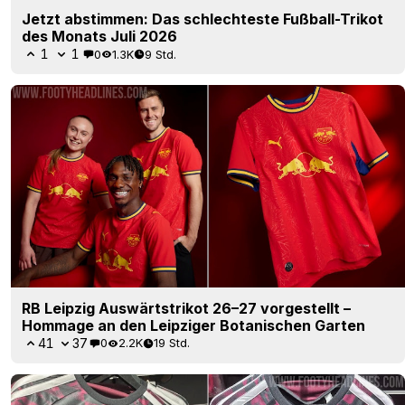
Jetzt abstimmen: Das schlechteste Fußball-Trikot
des Monats Juli 2026
1
1
0
1.3K
9 Std.
RB Leipzig Auswärtstrikot 26–27 vorgestellt –
Hommage an den Leipziger Botanischen Garten
41
37
0
2.2K
19 Std.