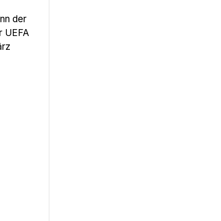
nn der
er UEFA
ärz