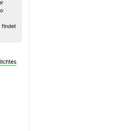
er
ro
 findet
lichtes