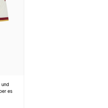
n und
ber es