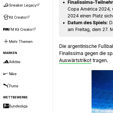
Finalissima-Teilneh
Sneaker Legacy
Copa América 2024, 
2024 einen Platz sich
Kit Creator
Datum des Spiels:
Da
am Freitag, dem 27. M
FM Kit Creator
Mehr Themen
Die argentinische Fußba
Finalissima gegen die s
MARKEN
Auswärtstrikot
tragen.
Adidas
Nike
Puma
WETTBEWERBE
Bundesliga