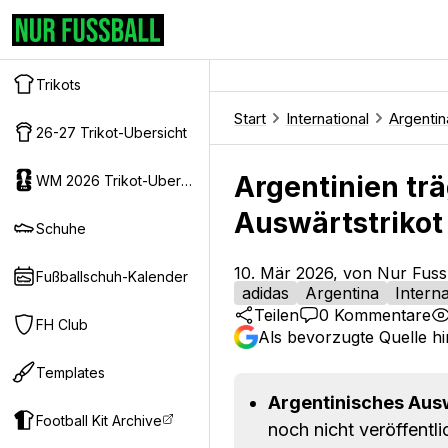
Trikots
Start
International
Argentin
26-27 Trikot-Ubersicht
Argentinien trä
WM 2026 Trikot-Ubersicht
Auswärtstrikot 
Schuhe
10. Mär 2026, von Nur Fuss
Fußballschuh-Kalender
adidas
Argentina
Interna
Teilen
0
Kommentare
FH Club
Als bevorzugte Quelle h
Templates
Argentinisches Ausw
Football Kit Archive
noch nicht veröffentli