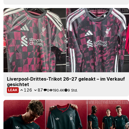
Liverpool-Drittes-Trikot 26–27 geleakt – im Verkauf
gesichtet
126
87
0
190.4K
9 Std.
LEAK