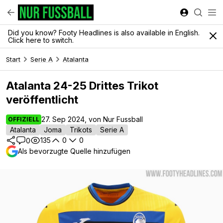
Did you know? Footy Headlines is also available in English.
Click here to switch.
Start
Serie A
Atalanta
Atalanta 24-25 Drittes Trikot
veröffentlicht
27. Sep 2024, von Nur Fussball
OFFIZIELL
Atalanta
Joma
Trikots
Serie A
135
0
0
0
Als bevorzugte Quelle hinzufügen