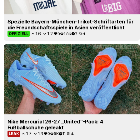
Spezielle Bayern-München-Trikot-Schriftarten für
die Freundschaftsspiele in Asien veröffentlicht
16
12
0
1.8K
7 Std.
OFFIZIELL
Nike Mercurial 26-27 „United“-Pack: 4
Fußballschuhe geleakt
17
13
0
5K
11 Std.
LEAK