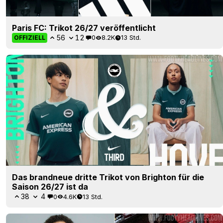
Paris FC: Trikot 26/27 veröffentlicht
56
12
0
8.2K
13 Std.
OFFIZIELL
Das brandneue dritte Trikot von Brighton für die
Saison 26/27 ist da
38
4
0
4.6K
13 Std.