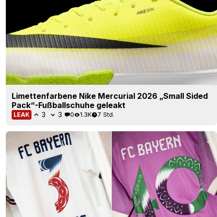
Limettenfarbene Nike Mercurial 2026 „Small Sided
Pack“-Fußballschuhe geleakt
3
3
0
1.3K
7 Std.
LEAK