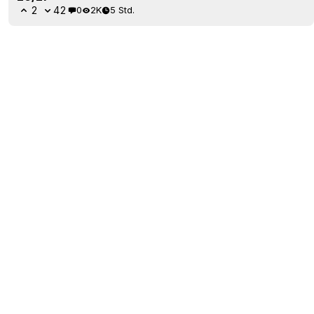
2
42
0
2K
5 Std.