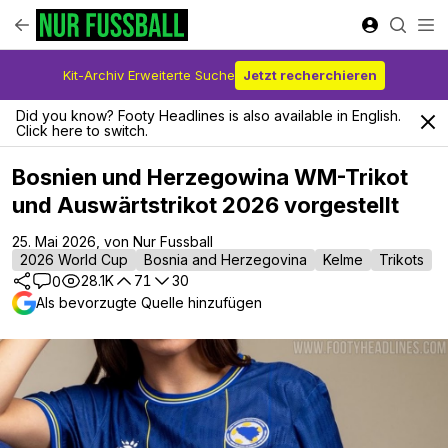
Kit-Archiv Erweiterte Suche
Jetzt recherchieren
Did you know? Footy Headlines is also available in English.
Click here to switch.
Bosnien und Herzegowina WM-Trikot
und Auswärtstrikot 2026 vorgestellt
25. Mai 2026, von Nur Fussball
2026 World Cup
Bosnia and Herzegovina
Kelme
Trikots
28.1K
71
30
0
Als bevorzugte Quelle hinzufügen