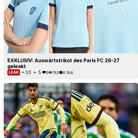
EXKLUSIV: Auswärtstrikot des Paris FC 26-27
geleakt
10
5
0
742
6 Std.
LEAK