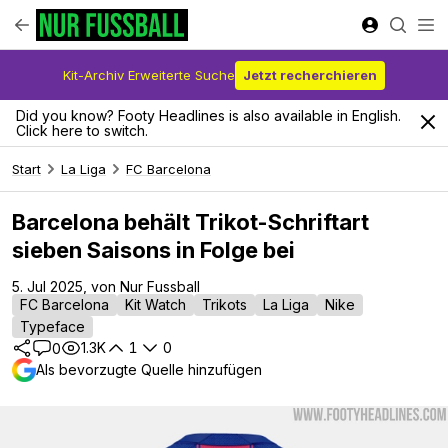
Kit-Archiv Erweiterte Suche
Jetzt recherchieren
Did you know? Footy Headlines is also available in English.
Click here to switch.
Start
La Liga
FC Barcelona
Barcelona behält Trikot-Schriftart
sieben Saisons in Folge bei
5. Jul 2025, von Nur Fussball
FC Barcelona
Kit Watch
Trikots
La Liga
Nike
Typeface
1.3K
1
0
0
Als bevorzugte Quelle hinzufügen