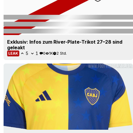
Exklusiv: Infos zum River-Plate-Trikot 27–28 sind
geleakt
5
1
0
1K
2 Std.
LEAK