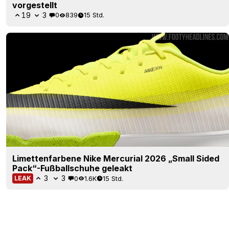
vorgestellt
19
3
0
839
15 Std.
Limettenfarbene Nike Mercurial 2026 „Small Sided
Pack“-Fußballschuhe geleakt
3
3
0
1.6K
15 Std.
LEAK