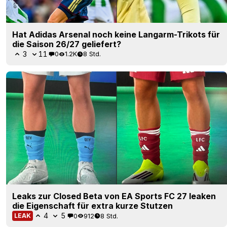
Hat Adidas Arsenal noch keine Langarm-Trikots für
die Saison 26/27 geliefert?
3
11
0
1.2K
8 Std.
Leaks zur Closed Beta von EA Sports FC 27 leaken
die Eigenschaft für extra kurze Stutzen
4
5
0
912
8 Std.
LEAK