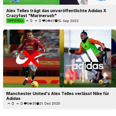
Alex Telles trägt das unveröffentlichte Adidas X
Crazyfast "Marinerush"
0
0
0
47
15. Sep 2023
OFFIZIELL
Manchester United's Alex Telles verlässt Nike für
Adidas
0
0
0
35
21. Dez 2020