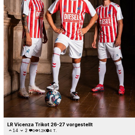
LR Vicenza Trikot 26-27 vorgestellt
14
2
0
1.2K
4 T.