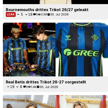
Bournemouths drittes Trikot 26/27 geleakt
5
18
0
3.5K
30. Jul 2026
LEAK
Real Betis drittes Trikot 26-27 vorgestellt
19
8
0
1.4K
30. Jul 2026