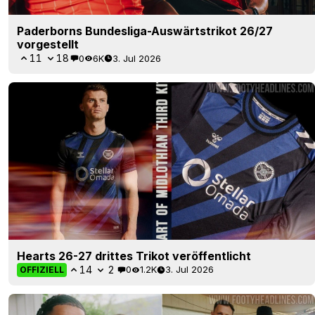
Paderborns Bundesliga-Auswärtstrikot 26/27
vorgestellt
11
18
0
6K
3. Jul 2026
Hearts 26-27 drittes Trikot veröffentlicht
14
2
0
1.2K
3. Jul 2026
OFFIZIELL