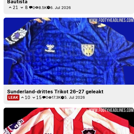
Bautista
21
8
0
8.5K
6. Jul 2026
Sunderland-drittes Trikot 26–27 geleakt
10
15
0
17.3K
5. Jul 2026
LEAK