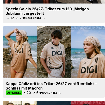
Spezia Calcio 26/27: Trikot zum 120-jährigen
Jubiläum vorgestellt
32
7
0
3.4K
4 T.
Kappa Cádiz drittes Trikot 26/27 veröffentlicht –
Schluss mit Macron
20
6
0
1.7K
4 T.
OFFIZIELL