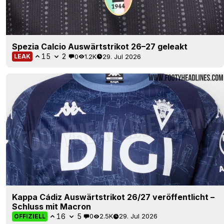
Spezia Calcio Auswärtstrikot 26–27 geleakt
15
2
0
1.2K
29. Jul 2026
LEAK
Kappa Cádiz Auswärtstrikot 26/27 veröffentlicht –
Schluss mit Macron
16
5
0
2.5K
29. Jul 2026
OFFIZIELL