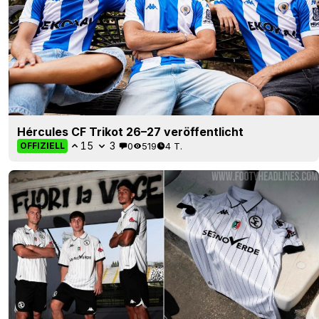
Hércules CF Trikot 26–27 veröffentlicht
15
3
0
519
4 T.
OFFIZIELL