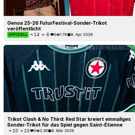
Genoa 25-26 FuturFestival-Sonder-Trikot
veröffentlicht
14
6
0
1.7K
8. Apr 2026
OFFIZIELL
Trikot Clash & No Third: Red Star kreiert einmaliges
Sonder-Trikot für das Spiel gegen Saint-Étienne
10
10
0
2.3K
8. Mär 2026