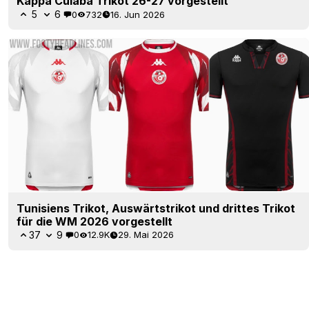
Kappa Cuiabá Trikot 26-27 vorgestellt
5
6
0
732
16. Jun 2026
Tunisiens Trikot, Auswärtstrikot und drittes Trikot
für die WM 2026 vorgestellt
37
9
0
12.9K
29. Mai 2026