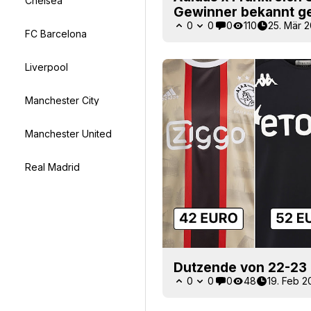
Chelsea
Gewinner bekannt g
0
0
0
110
25. Mär 
FC Barcelona
Liverpool
Manchester City
Manchester United
Real Madrid
Dutzende von 22-23 
0
0
0
48
19. Feb 2