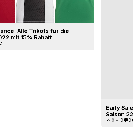
nce: Alle Trikots für die
022 mit 15% Rabatt
2
Early Sal
Saison 2
0
0
0