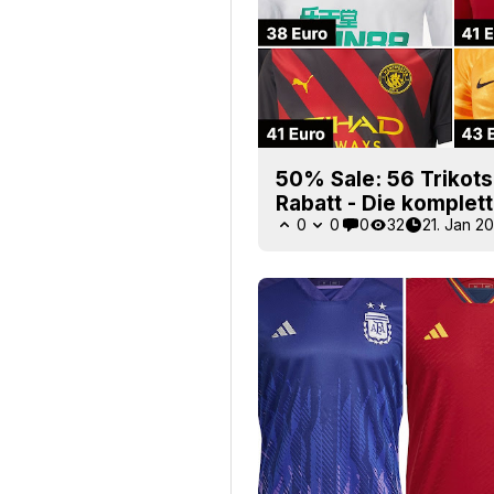
50% Sale: 56 Trikot
Rabatt - Die komplett
0
0
0
32
21. Jan 2