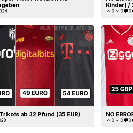
egeben
Kinder) /
2024
0
0
0
Trikots ab 32 Pfund (35 EUR)
NO ERROR:
023
0
0
0