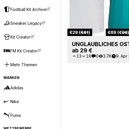
Football Kit Archive
Sneaker Legacy
Kit Creator
UNGLAUBLICHES OST
ab 29 €
FM Kit Creator
13
18
0
3.7K
9. Apr
Mehr Themen
MARKEN
Adidas
Nike
Puma
WETTBEWERBE