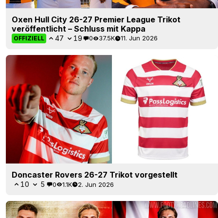
Oxen Hull City 26-27 Premier League Trikot
veröffentlicht – Schluss mit Kappa
47
19
0
37.5K
11. Jun 2026
OFFIZIELL
Doncaster Rovers 26-27 Trikot vorgestellt
10
5
0
1.1K
2. Jun 2026