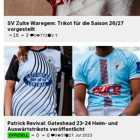
SV Zulte Waregem: Trikot für die Saison 26/27
vorgestellt
16
3
0
772
3 T.
Patrick Revival: Gateshead 23-24 Heim- und
Auswärtstrikots veröffentlicht
0
0
0
51
27. Jul 2023
OFFIZIELL