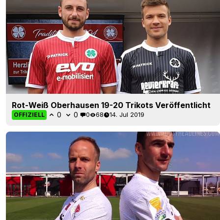
Rot-Weiß Oberhausen 19-20 Trikots Veröffentlicht
0
0
0
68
14. Jul 2019
OFFIZIELL