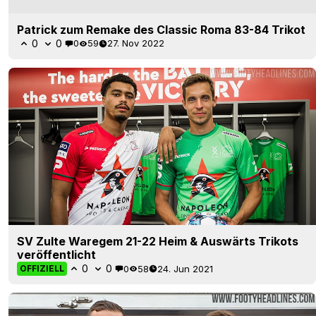
Patrick zum Remake des Classic Roma 83-84 Trikot
0
0
0
59
27. Nov 2022
SV Zulte Waregem 21-22 Heim & Auswärts Trikots
veröffentlicht
0
0
0
58
24. Jun 2021
OFFIZIELL