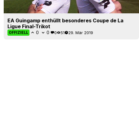
EA Guingamp enthüllt besonderes Coupe de La
Ligue Final-Trikot
0
0
0
51
29. Mär 2019
OFFIZIELL