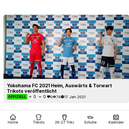
Yokohama FC 2021 Heim, Auswärts & Torwart
Trikots veröffentlicht
0
0
0
76
17. Jan 2021
OFFIZIELL
Home
Trikots
26-27 Trikots
Schuhe
Kalender