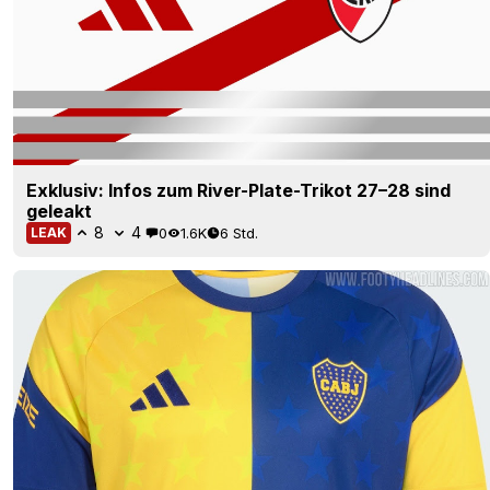
Exklusiv: Infos zum River-Plate-Trikot 27–28 sind
geleakt
8
4
0
1.6K
6 Std.
LEAK