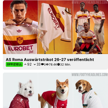
AS Roma Auswärtstrikot 26–27 veröffentlicht
92
33
0
78.4K
32 Min.
OFFIZIELL