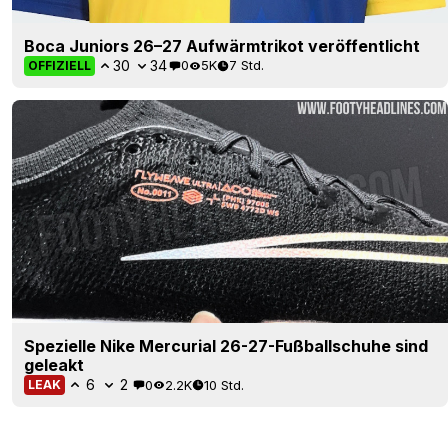
Boca Juniors 26–27 Aufwärmtrikot veröffentlicht
30
34
0
5K
7 Std.
OFFIZIELL
Spezielle Nike Mercurial 26-27-Fußballschuhe sind
geleakt
6
2
0
2.2K
10 Std.
LEAK