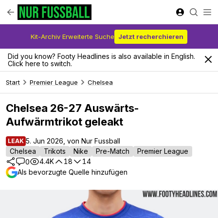
Kit-Archiv Erweiterte Suche
Jetzt recherchieren
Did you know? Footy Headlines is also available in English.
Click here to switch.
Start
Premier League
Chelsea
Chelsea 26-27 Auswärts-
Aufwärmtrikot geleakt
5. Jun 2026, von Nur Fussball
LEAK
Chelsea
Trikots
Nike
Pre-Match
Premier League
4.4K
18
14
0
Als bevorzugte Quelle hinzufügen