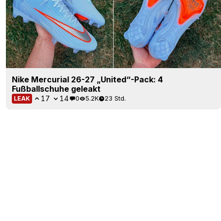
Nike Mercurial 26-27 „United“-Pack: 4
Fußballschuhe geleakt
17
14
0
5.2K
23 Std.
LEAK