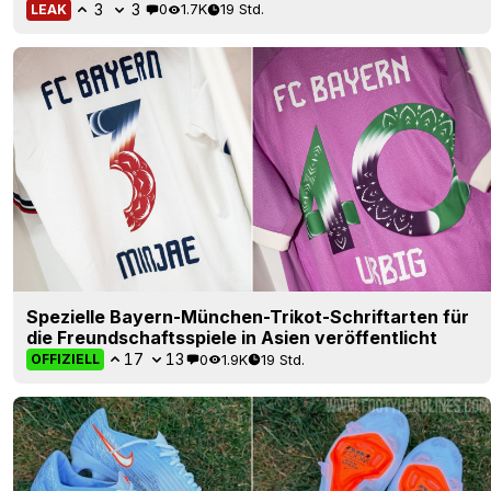
3
3
0
1.7K
19 Std.
LEAK
Spezielle Bayern-München-Trikot-Schriftarten für
die Freundschaftsspiele in Asien veröffentlicht
17
13
0
1.9K
19 Std.
OFFIZIELL