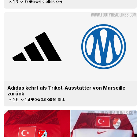
13
9
0
5.2K
15 Std.
Adidas kehrt als Trikot-Ausstatter von Marseille
zurück
29
14
0
3.9K
16 Std.