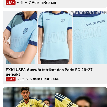
6
7
0
1.1K
12 Std.
LEAK
EXKLUSIV: Auswärtstrikot des Paris FC 26-27
geleakt
12
6
0
1.3K
10 Std.
LEAK