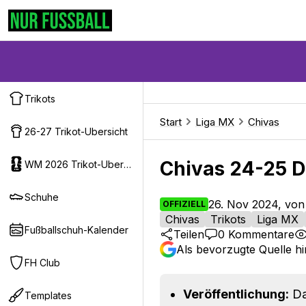
Trikots
Start
Liga MX
Chivas
26-27 Trikot-Ubersicht
Chivas 24-25 Dr
WM 2026 Trikot-Ubersicht
Schuhe
26. Nov 2024, von
OFFIZIELL
Chivas
Trikots
Liga MX
Fußballschuh-Kalender
Teilen
0
Kommentare
Als bevorzugte Quelle h
FH Club
Veröffentlichung:
Da
Templates