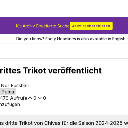
Kit-Archiv Erweiterte Suche
Jetzt recherchieren
Did you know? Footy Headlines is also available in English. 
ittes Trikot veröffentlicht
 Nur Fussball
Puma
179
Aufrufe
0
0
inzufügen
s dritte Trikot von Chivas für die Saison 2024-2025 