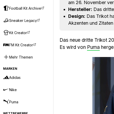
am 26. November verö
Football Kit Archive
Hersteller:
Das dritte
Design:
Das Trikot ha
Sneaker Legacy
Akzenten und Zitaten
Kit Creator
Das neue dritte Trikot 2
FM Kit Creator
Es wird von
Puma
herges
Mehr Themen
MARKEN
Adidas
Nike
Puma
WETTBEWERBE